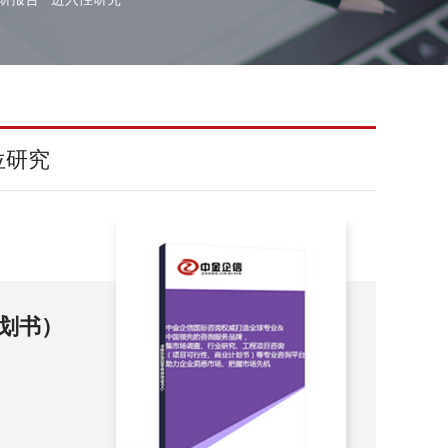
位研究
计划书）
童
童鞋