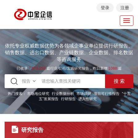
登录
注册
Toggl
navig
依托专业权威数据优势为各领域企事业单位提供行研报告、
销售数据、进出口数据、产业链数据、企业数据、排名数据
等咨询服务
已收录
7.973.258
篇行业/公司/宏观研究报告，昨日新增
1088
篇
热门搜索：
市场地位研究
行业数据分析
市场调研
项目可行性报告
“十五
五”发展报告
行研报告
进入性研究
研究报告