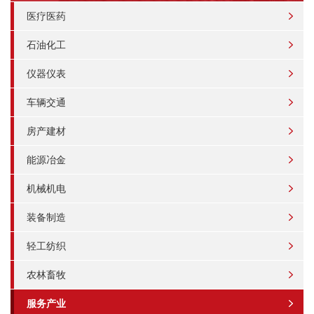
医疗医药
石油化工
仪器仪表
车辆交通
房产建材
能源冶金
机械机电
装备制造
轻工纺织
农林畜牧
服务产业