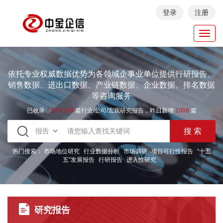
登录
注册
Toggl
navig
依托专业权威数据优势为各领域企事业单位提供行研报告、
销售数据、进出口数据、产业链数据、企业数据、排名数据
等咨询服务
已收录
7.973.258
篇行业/公司/宏观研究报告，昨日新增
1088
篇
热门搜索：
市场地位研究
行业数据分析
市场调研
项目可行性报告
“十五
五”发展报告
行研报告
进入性研究
研究报告