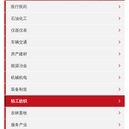
医疗医药
石油化工
仪器仪表
车辆交通
房产建材
能源冶金
机械机电
装备制造
轻工纺织
农林畜牧
服务产业