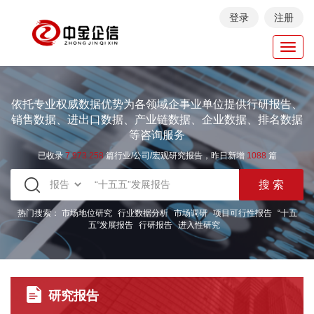
登录
注册
Toggl
navig
依托专业权威数据优势为各领域企事业单位提供行研报告、
销售数据、进出口数据、产业链数据、企业数据、排名数据
等咨询服务
已收录
7.973.258
篇行业/公司/宏观研究报告，昨日新增
1088
篇
热门搜索：
市场地位研究
行业数据分析
市场调研
项目可行性报告
“十五
五”发展报告
行研报告
进入性研究
研究报告