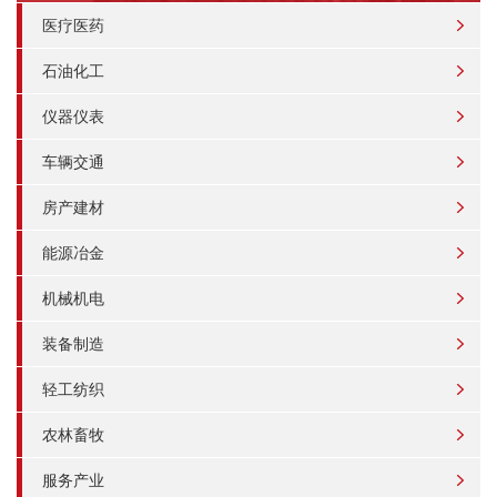
医疗医药
石油化工
仪器仪表
车辆交通
房产建材
能源冶金
机械机电
装备制造
轻工纺织
农林畜牧
服务产业