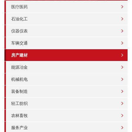
医疗医药
石油化工
仪器仪表
车辆交通
房产建材
能源冶金
机械机电
装备制造
轻工纺织
农林畜牧
服务产业