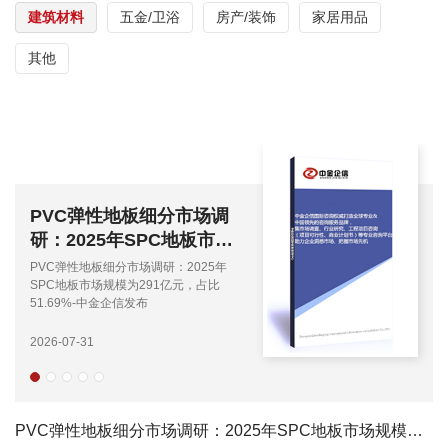
建筑材料
五金/卫浴
房产/装饰
家居用品
其他
市场调
2026年全球及我国芳
地板市场
窝芯材产业洞察报告：
占比
应用规模分析-中金企
025年
2026年全球及我国芳纶蜂窝芯材
...
元，占比
布
察报告：行业应用规模分析-中金企
布
2026-06-22
PVC弹性地板细分市场调研：2025年SPC地板市场规模为291亿元，占比51.69%-中...