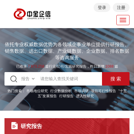
登录
注册
Toggl
navig
依托专业权威数据优势为各领域企事业单位提供行研报告、
销售数据、进出口数据、产业链数据、企业数据、排名数据
等咨询服务
已收录
7.973.258
篇行业/公司/宏观研究报告，昨日新增
1088
篇
热门搜索：
市场地位研究
行业数据分析
市场调研
项目可行性报告
“十五
五”发展报告
行研报告
进入性研究
研究报告