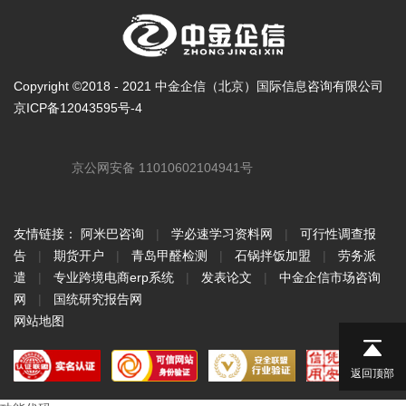
Copyright ©2018 - 2021 中金企信（北京）国际信息咨询有限公司
京ICP备12043595号-4
京公网安备 11010602104941号
友情链接：
阿米巴咨询
|
学必速学习资料网
|
可行性调查报
告
|
期货开户
|
青岛甲醛检测
|
石锅拌饭加盟
|
劳务派
遣
|
专业跨境电商erp系统
|
发表论文
|
中金企信市场咨询
网
|
国统研究报告网
网站地图
返回顶部