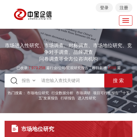
登录
注册
Toggl
navig
市场进入性研究、市场调查、对标调查、市场地位研究、竞
争对手调查、品牌调查
问卷调查等全方位咨询机构
已收录
7.973.258
篇行业/公司/宏观研究报告，昨日新增
1088
篇
热门搜索：
市场地位研究
行业数据分析
市场调研
项目可行性报告
“十五
五”发展报告
行研报告
进入性研究
市场地位研究