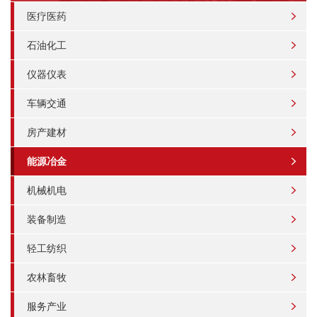
医疗医药
石油化工
仪器仪表
车辆交通
房产建材
能源冶金
机械机电
装备制造
轻工纺织
农林畜牧
服务产业