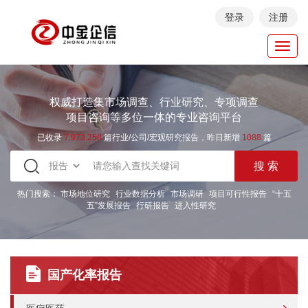
登录
注册
Toggl
navig
权威打造集市场调查、行业研究、专项调查
项目咨询等多位一体的专业咨询平台
已收录
7.973.258
篇行业/公司/宏观研究报告，昨日新增
1088
篇
热门搜索：
市场地位研究
行业数据分析
市场调研
项目可行性报告
“十五
五”发展报告
行研报告
进入性研究
国产化率报告