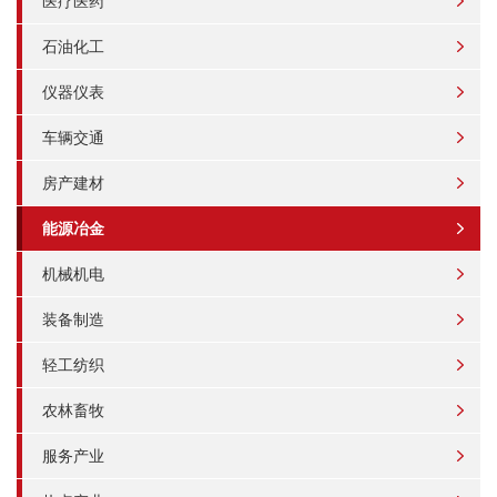
医疗医药
石油化工
仪器仪表
车辆交通
房产建材
能源冶金
机械机电
装备制造
轻工纺织
农林畜牧
服务产业