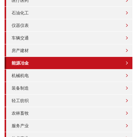
医疗医药
石油化工
仪器仪表
车辆交通
房产建材
能源冶金
机械机电
装备制造
轻工纺织
农林畜牧
服务产业