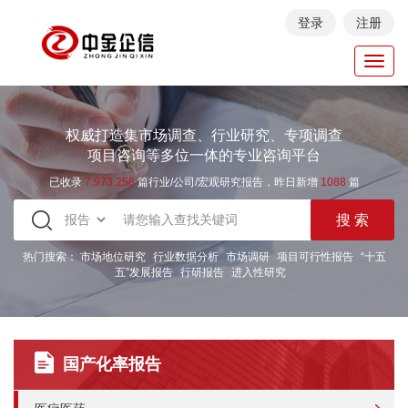
登录
注册
Toggl
navig
权威打造集市场调查、行业研究、专项调查
项目咨询等多位一体的专业咨询平台
已收录
7.973.258
篇行业/公司/宏观研究报告，昨日新增
1088
篇
热门搜索：
市场地位研究
行业数据分析
市场调研
项目可行性报告
“十五
五”发展报告
行研报告
进入性研究
国产化率报告