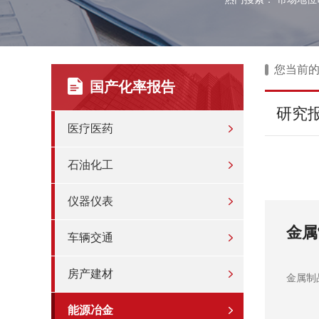
您当前
国产化率报告
研究
医疗医药
石油化工
仪器仪表
告）
煤炭
车辆交通
房产建材
煤炭项
能源冶金