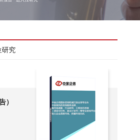
位研究
机
告
机电零