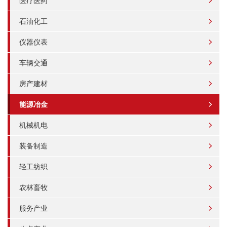
医疗医药
石油化工
仪器仪表
车辆交通
房产建材
能源冶金
机械机电
装备制造
轻工纺织
农林畜牧
服务产业