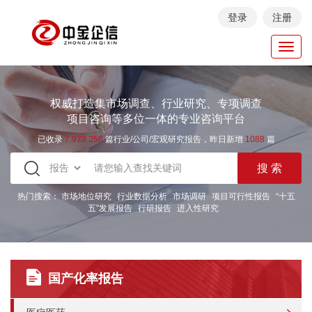
登录
注册
Toggl
navig
权威打造集市场调查、行业研究、专项调查
项目咨询等多位一体的专业咨询平台
已收录
7.973.258
篇行业/公司/宏观研究报告，昨日新增
1088
篇
热门搜索：
市场地位研究
行业数据分析
市场调研
项目可行性报告
“十五
五”发展报告
行研报告
进入性研究
国产化率报告