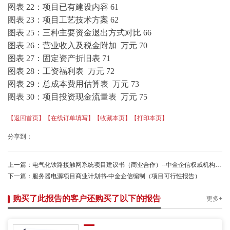
图表
22：项目已有建设内容
61
图表
23：项目工艺技术方案
62
图表
25：三种主要资金退出方式对比
66
图表
26：营业收入及税金附加 万元
70
图表
27：固定资产折旧表
71
图表
28：工资福利表 万元
72
图表
29：总成本费用估算表 万元
73
图表
30：项目投资现金流量表 万元
75
【返回首页】
【在线订单填写】
【收藏本页】
【打印本页】
分享到：
上一篇：
电气化铁路接触网系统项目建议书（商业合作）--中金企信权威机构编制
下一篇：
服务器电源项目商业计划书-中金企信编制（项目可行性报告）
购买了此报告的客户还购买了以下的报告
更多+