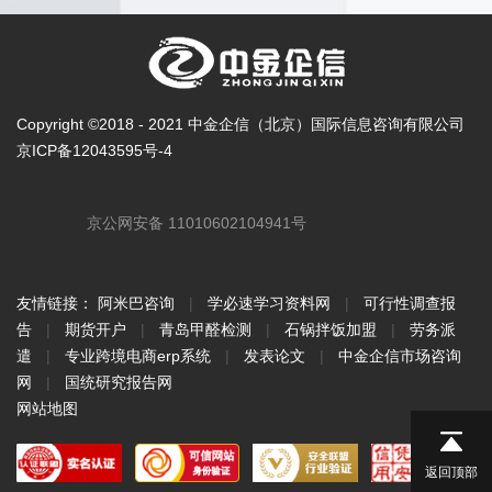
Copyright ©2018 - 2021 中金企信（北京）国际信息咨询有限公司
京ICP备12043595号-4
京公网安备 11010602104941号
友情链接：
阿米巴咨询
|
学必速学习资料网
|
可行性调查报
告
|
期货开户
|
青岛甲醛检测
|
石锅拌饭加盟
|
劳务派
遣
|
专业跨境电商erp系统
|
发表论文
|
中金企信市场咨询
网
|
国统研究报告网
网站地图
返回顶部