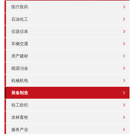
医疗医药
石油化工
仪器仪表
车辆交通
房产建材
能源冶金
机械机电
装备制造
轻工纺织
农林畜牧
服务产业