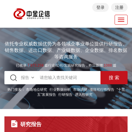
登录
注册
Toggl
navig
依托专业权威数据优势为各领域企事业单位提供行研报告、
销售数据、进出口数据、产业链数据、企业数据、排名数据
等咨询服务
已收录
7.973.258
篇行业/公司/宏观研究报告，昨日新增
1088
篇
热门搜索：
市场地位研究
行业数据分析
市场调研
项目可行性报告
“十五
五”发展报告
行研报告
进入性研究
研究报告