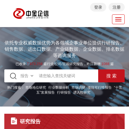
登录
注册
Toggl
navig
依托专业权威数据优势为各领域企事业单位提供行研报告、
销售数据、进出口数据、产业链数据、企业数据、排名数据
等咨询服务
已收录
7.973.258
篇行业/公司/宏观研究报告，昨日新增
1088
篇
热门搜索：
市场地位研究
行业数据分析
市场调研
项目可行性报告
“十五
五”发展报告
行研报告
进入性研究
研究报告