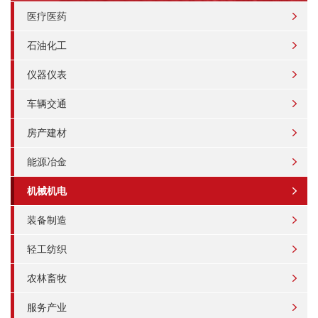
医疗医药
石油化工
仪器仪表
车辆交通
房产建材
能源冶金
机械机电
装备制造
轻工纺织
农林畜牧
服务产业