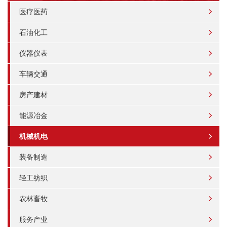
医疗医药
石油化工
仪器仪表
车辆交通
房产建材
能源冶金
机械机电
装备制造
轻工纺织
农林畜牧
服务产业