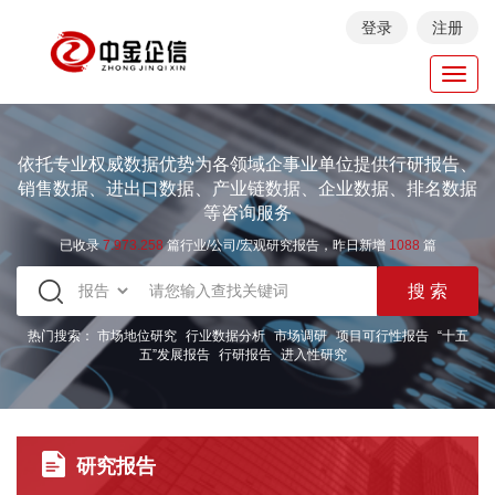
登录
注册
Toggl
navig
依托专业权威数据优势为各领域企事业单位提供行研报告、
销售数据、进出口数据、产业链数据、企业数据、排名数据
等咨询服务
已收录
7.973.258
篇行业/公司/宏观研究报告，昨日新增
1088
篇
热门搜索：
市场地位研究
行业数据分析
市场调研
项目可行性报告
“十五
五”发展报告
行研报告
进入性研究
研究报告