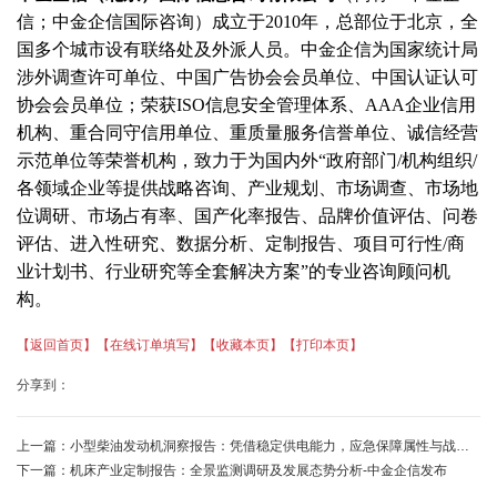
信；
中金企信国际咨询）
成立
于
20
10
年
，
总部位于北京，
全
国多个城市设有
联络
处
及外派人员。中金企信
为国家统计局
涉外调查许可单位
、
中国广告协会会员单位、中国认证认可
协会会员单位；荣获
ISO信息安全管理体系、
AAA企业信用
机构
、
重合同守信用单位
、
重质量服务信誉单位
、
诚信经营
示范单位等荣誉机构，致力于
为国内外
“政府部门
/机构组织/
各领域企业
等提供
战略
咨询
、产业规划、
市场调查、
市场地
位调研
、
市场占有率、国产化率
报告
、
品牌价值评估、问卷
评估、
进入性研究、
数据分析、定制报告、
项目可行性
/
商
业计划书、行业研究等全套解决方案
”的专业咨询顾问机
构。
【返回首页】
【在线订单填写】
【收藏本页】
【打印本页】
分享到：
上一篇：
小型柴油发动机洞察报告：凭借稳定供电能力，应急保障属性与战略价值持续提升-中金企信
下一篇：
机床产业定制报告：全景监测调研及发展态势分析-中金企信发布