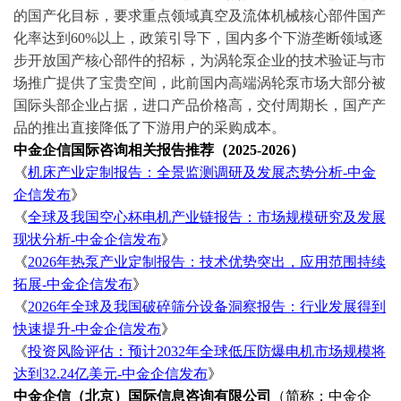
的国产化目标，要求重点领域真空及流体机械核心部件国产
化率达到60%以上，政策引导下，国内多个下游垄断领域逐
步开放国产核心部件的招标，为涡轮泵企业的技术验证与市
场推广提供了宝贵空间，此前国内高端涡轮泵市场大部分被
国际头部企业占据，进口产品价格高，交付周期长，国产产
品的推出直接降低了下游用户的采购成本。
中金企信国际咨询相关报告推荐（
2025-2026）
《
机床产业定制报告：全景监测调研及发展态势分析
-中金
企信发布
》
《
全球及我国空心杯电机产业链报告：市场规模研究及发展
现状分析
-中金企信发布
》
《
2026年热泵产业定制报告：技术优势突出，应用范围持续
拓展-中金企信发布
》
《
2026年全球及我国破碎筛分设备洞察报告：行业发展得到
快速提升-中金企信发布
》
《
投资风险评估：预计
2032年全球低压防爆电机市场规模将
达到32.24亿美元-中金企信发布
》
中金企信（北京）国际信息咨询有限公司
（简称：
中金企