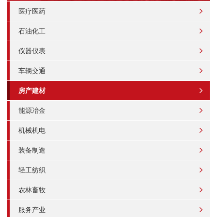
医疗医药
石油化工
仪器仪表
车辆交通
房产建材
能源冶金
机械机电
装备制造
轻工纺织
农林畜牧
服务产业