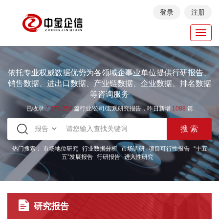
登录
注册
Toggl
navig
依托专业权威数据优势为各领域企事业单位提供行研报告、
销售数据、进出口数据、产业链数据、企业数据、排名数据
等咨询服务
已收录
7.973.258
篇行业/公司/宏观研究报告，昨日新增
1088
篇
热门搜索：
市场地位研究
行业数据分析
市场调研
项目可行性报告
“十五
五”发展报告
行研报告
进入性研究
研究报告