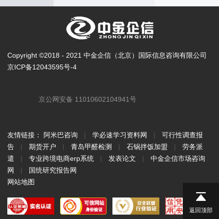
Copyright ©2018 - 2021 中金企信（北京）国际信息咨询有限公司
京ICP备12043595号-4
京公网安备 11010602104941号
友情链接：
阿米巴咨询
|
学必速学习资料网
|
可行性调查报
告
|
期货开户
|
青岛甲醛检测
|
石锅拌饭加盟
|
劳务派
遣
|
专业跨境电商erp系统
|
发表论文
|
中金企信市场咨询
网
|
国统研究报告网
网站地图
返回顶部