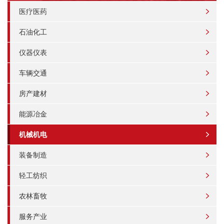
医疗医药
石油化工
仪器仪表
车辆交通
房产建材
能源冶金
机械机电
装备制造
轻工纺织
农林畜牧
服务产业