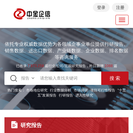
登录
注册
Toggl
navig
依托专业权威数据优势为各领域企事业单位提供行研报告、
销售数据、进出口数据、产业链数据、企业数据、排名数据
等咨询服务
已收录
7.973.258
篇行业/公司/宏观研究报告，昨日新增
1088
篇
热门搜索：
市场地位研究
行业数据分析
市场调研
项目可行性报告
“十五
五”发展报告
行研报告
进入性研究
研究报告