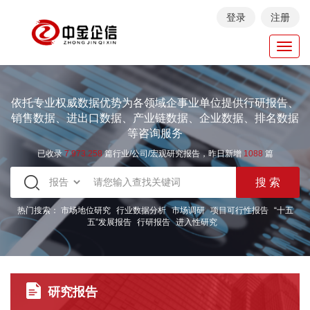
登录
注册
Toggl
navig
依托专业权威数据优势为各领域企事业单位提供行研报告、
销售数据、进出口数据、产业链数据、企业数据、排名数据
等咨询服务
已收录
7.973.258
篇行业/公司/宏观研究报告，昨日新增
1088
篇
热门搜索：
市场地位研究
行业数据分析
市场调研
项目可行性报告
“十五
五”发展报告
行研报告
进入性研究
研究报告