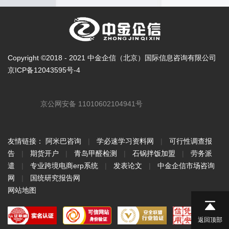
Copyright ©2018 - 2021 中金企信（北京）国际信息咨询有限公司
京ICP备12043595号-4
京公网安备 11010602104941号
友情链接：
阿米巴咨询
|
学必速学习资料网
|
可行性调查报
告
|
期货开户
|
青岛甲醛检测
|
石锅拌饭加盟
|
劳务派
遣
|
专业跨境电商erp系统
|
发表论文
|
中金企信市场咨询
网
|
国统研究报告网
网站地图
返回顶部