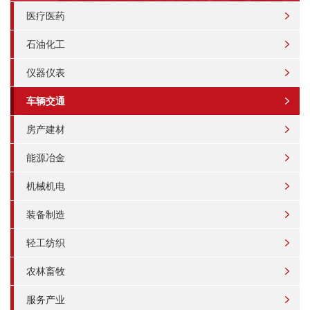
医疗医药
石油化工
仪器仪表
车辆交通
房产建材
能源冶金
机械机电
装备制造
轻工纺织
农林畜牧
服务产业