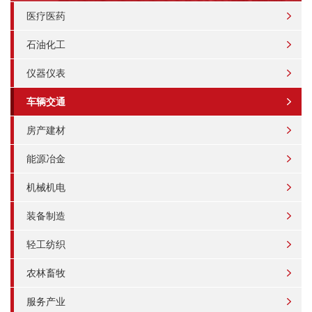
医疗医药
石油化工
仪器仪表
车辆交通
房产建材
能源冶金
机械机电
装备制造
轻工纺织
农林畜牧
服务产业