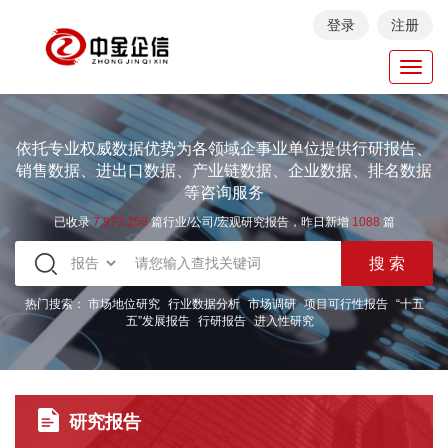
登录
注册
Toggl
navig
依托专业权威数据优势为各领域企事业单位提供行研报告、
销售数据、进出口数据、产业链数据、企业数据、排名数据
等咨询服务
已收录
7.973.258
篇行业/公司/宏观研究报告，昨日新增
1088
篇
热门搜索：
市场地位研究
行业数据分析
市场调研
项目可行性报告
“十五
五”发展报告
行研报告
进入性研究
研究报告