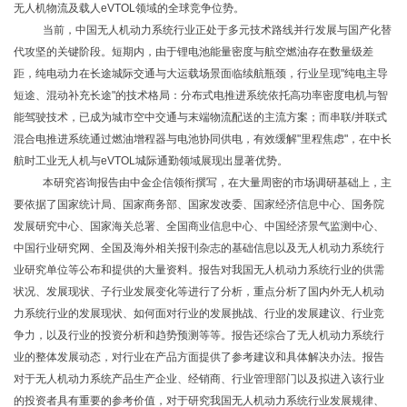
无人机物流及载人eVTOL领域的全球竞争位势。
当前，中国无人机动力系统行业正处于多元技术路线并行发展与国产化替
代攻坚的关键阶段。短期内，由于锂电池能量密度与航空燃油存在数量级差
距，纯电动力在长途城际交通与大运载场景面临续航瓶颈，行业呈现
"纯电主导
短途、混动补充长途"的技术格局：分布式电推进系统依托高功率密度电机与智
能驾驶技术，已成为城市空中交通与末端物流配送的主流方案；而串联/并联式
混合电推进系统通过燃油增程器与电池协同供电，有效缓解"里程焦虑"，在中长
航时工业无人机与eVTOL城际通勤领域展现出显著优势。
本研究咨询报告由中金企信领衔撰写，在大量周密的市场调研基础上，主
要依据了国家统计局、国家商务部、国家发改委、国家经济信息中心、国务院
发展研究中心、国家海关总署、全国商业信息中心、中国经济景气监测中心、
中国行业研究网、全国及海外相关报刊杂志的基础信息以及无人机动力系统行
业研究单位等公布和提供的大量资料。报告对我国无人机动力系统行业的供需
状况、发展现状、子行业发展变化等进行了分析，重点分析了国内外无人机动
力系统行业的发展现状、如何面对行业的发展挑战、行业的发展建议、行业竞
争力，以及行业的投资分析和趋势预测等等。报告还综合了无人机动力系统行
业的整体发展动态，对行业在产品方面提供了参考建议和具体解决办法。报告
对于无人机动力系统产品生产企业、经销商、行业管理部门以及拟进入该行业
的投资者具有重要的参考价值，对于研究我国无人机动力系统行业发展规律、