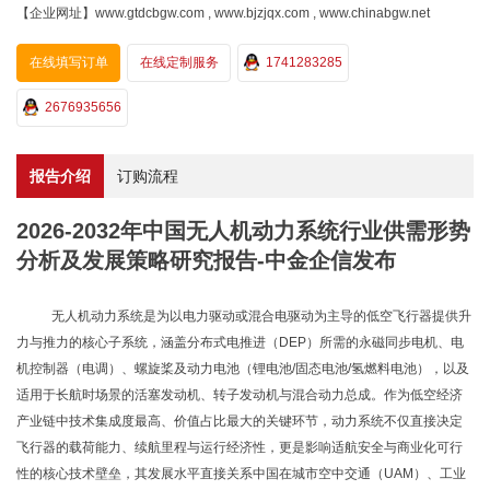
【企业网址】www.gtdcbgw.com , www.bjzjqx.com , www.chinabgw.net
在线填写订单
在线定制服务
1741283285
2676935656
报告介绍
订购流程
2026-2032年中国无人机动力系统行业供需形势
分析及发展策略研究报告-中金企信发布
无人机动力系统是为以电力驱动或混合电驱动为主导的低空飞行器提供升
力与推力的核心子系统，涵盖分布式电推进（
DEP）所需的永磁同步电机、电
机控制器（电调）、螺旋桨及动力电池（锂电池/固态电池/氢燃料电池），以及
适用于长航时场景的活塞发动机、转子发动机与混合动力总成。作为低空经济
产业链中技术集成度最高、价值占比最大的关键环节，动力系统不仅直接决定
飞行器的载荷能力、续航里程与运行经济性，更是影响适航安全与商业化可行
性的核心技术壁垒，其发展水平直接关系中国在城市空中交通（UAM）、工业