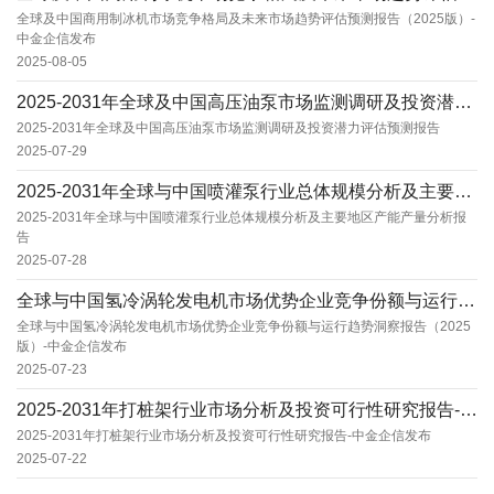
全球及中国商用制冰机市场竞争格局及未来市场趋势评估预测报告（2025版）-
中金企信发布
2025-08-05
2025-2031年全球及中国高压油泵市场监测调研及投资潜力评估预测报告
2025-2031年全球及中国高压油泵市场监测调研及投资潜力评估预测报告
2025-07-29
2025-2031年全球与中国喷灌泵行业总体规模分析及主要地区产能产量分析报告
2025-2031年全球与中国喷灌泵行业总体规模分析及主要地区产能产量分析报
告
2025-07-28
全球与中国氢冷涡轮发电机市场优势企业竞争份额与运行趋势洞察报告（2025版）-中金企信发布...
全球与中国氢冷涡轮发电机市场优势企业竞争份额与运行趋势洞察报告（2025
版）-中金企信发布
2025-07-23
2025-2031年打桩架行业市场分析及投资可行性研究报告-中金企信发布
2025-2031年打桩架行业市场分析及投资可行性研究报告-中金企信发布
2025-07-22