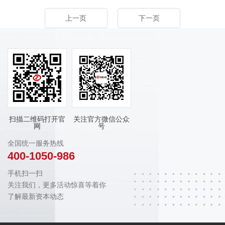
上一页
下一页
扫描二维码打开官
关注官方微信公众
网
号
全国统一服务热线
400-1050-986
手机扫一扫
关注我们，更多活动惊喜等着你
了解最新资本动态