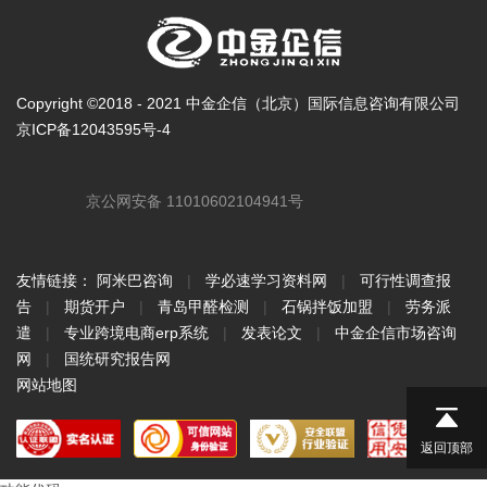
Copyright ©2018 - 2021 中金企信（北京）国际信息咨询有限公司
京ICP备12043595号-4
京公网安备 11010602104941号
友情链接：
阿米巴咨询
|
学必速学习资料网
|
可行性调查报
告
|
期货开户
|
青岛甲醛检测
|
石锅拌饭加盟
|
劳务派
遣
|
专业跨境电商erp系统
|
发表论文
|
中金企信市场咨询
网
|
国统研究报告网
网站地图
返回顶部