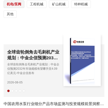
机电/泵阀
工程机械
矿山机械
特种机械
其他
全球及我国无掩膜光刻机数
据分析：2030年市场规模
增长至约人民币87亿元-中
全球及我国无掩膜光刻机数据分析：
金企信发布
2030年市场规模增长至约人民币87亿元-
中金企信发布
2026-06-11
中国农用水泵行业细分产品市场监测与投资规模前景洞察报告（2025版）-中金企信发布