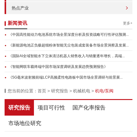
热点产业
新闻资讯
更多+
《中国高性能动力电池系统市场全景深度分析及投资战略可行性评估预测...
《新能源电池正负极超细粉体智能无尘包装成套装备市场全景洞察及发展...
《国际AI全域智能水下立体清洁机器人销售收入与销量逐年增长，高端...
《智能网联车载终端中国市场深度调研及发展趋势预测报告》
《5G毫米波射频前端LCP高频柔性电路板中国市场全景调研与前景展...
您当前的位置：
首页
>
研究报告
>
机械机电
>
机电/泵阀
研究报告
项目可行性
国产化率报告
市场地位研究