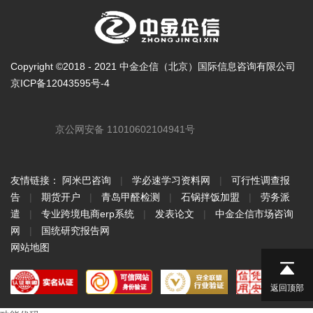
Copyright ©2018 - 2021 中金企信（北京）国际信息咨询有限公司
京ICP备12043595号-4
京公网安备 11010602104941号
友情链接：
阿米巴咨询
|
学必速学习资料网
|
可行性调查报
告
|
期货开户
|
青岛甲醛检测
|
石锅拌饭加盟
|
劳务派
遣
|
专业跨境电商erp系统
|
发表论文
|
中金企信市场咨询
网
|
国统研究报告网
网站地图
返回顶部