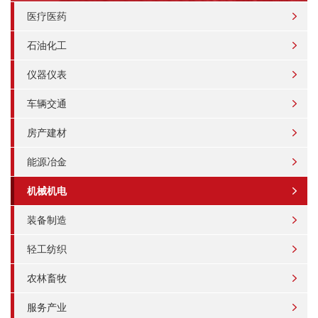
医疗医药
石油化工
仪器仪表
车辆交通
房产建材
能源冶金
机械机电
装备制造
轻工纺织
农林畜牧
服务产业