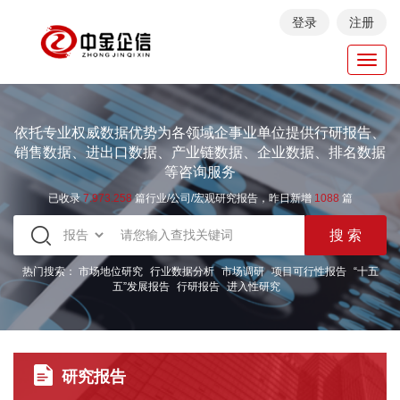
登录
注册
Toggl
navig
依托专业权威数据优势为各领域企事业单位提供行研报告、
销售数据、进出口数据、产业链数据、企业数据、排名数据
等咨询服务
已收录
7.973.258
篇行业/公司/宏观研究报告，昨日新增
1088
篇
热门搜索：
市场地位研究
行业数据分析
市场调研
项目可行性报告
“十五
五”发展报告
行研报告
进入性研究
研究报告