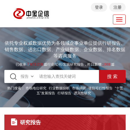
登录
注册
Toggl
navig
依托专业权威数据优势为各领域企事业单位提供行研报告、
销售数据、进出口数据、产业链数据、企业数据、排名数据
等咨询服务
已收录
7.973.258
篇行业/公司/宏观研究报告，昨日新增
1088
篇
热门搜索：
市场地位研究
行业数据分析
市场调研
项目可行性报告
“十五
五”发展报告
行研报告
进入性研究
研究报告