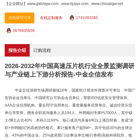
【企业网址】www.gtdcbgw.com , www.bjzjqx.com , www.chinabgw.net
在线填写订单
在线定制服务
1741283285
2676935656
报告介绍
订购流程
2026-2032年中国高速压片机行业全景监测调研
与产业链上下游分析报告-中金企信发布
中金企信深耕市场调研领域
16年，国家统计局涉外调查许可单位、中国广
告协会会员单位、中国研究认可协会会员单位；荣获ISO信息安全管理体系、
AAA企业信用机构、重合同守信用单位、重质量服务信誉单位、诚信经营示范
单位等荣誉。拥有全职咨询服务人员194人，外聘顾问专家约7000人，其中硕
士/博士占比40%，本科占比60%，核心成员均具备6年以上项目经验，形成“全
职+外聘顾问”的高效协作模式。累计服务客户超8W+，其中包括30%的全球企
业、45%的中国企业、25%政府部门/企事业单位/银行券商/高校科研院所，项