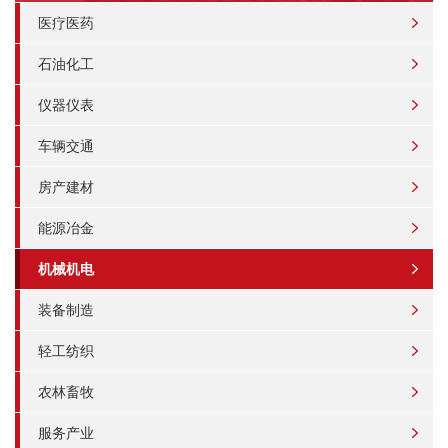
医疗医药
石油化工
仪器仪表
车辆交通
房产建材
能源冶金
机械机电
装备制造
轻工纺织
农林畜牧
服务产业