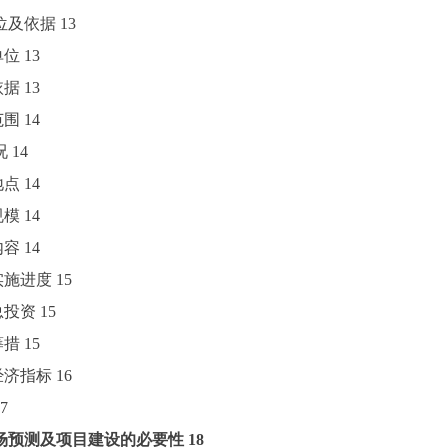
单位及依据
13
单位
13
依据
13
范围
14
况
14
地点
14
规模
14
内容
14
目实施进度
15
目总投资
15
筹措
15
术经济指标
16
7
场预测及项目建设的必要性
18