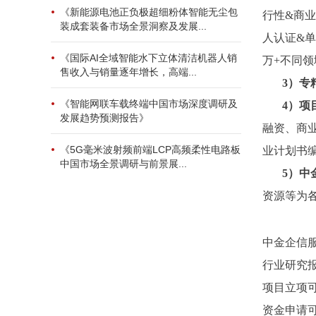
《新能源电池正负极超细粉体智能无尘包
行性&商业
装成套装备市场全景洞察及发展...
人认证&单
《国际AI全域智能水下立体清洁机器人销
万+不同
售收入与销量逐年增长，高端...
3
）专
《智能网联车载终端中国市场深度调研及
4
）项
发展趋势预测报告》
融资、商
《5G毫米波射频前端LCP高频柔性电路板
业计划书
中国市场全景调研与前景展...
5）中
资源等为
中金企信
行业研究
项目立项
资金申请