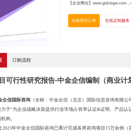
【企业网址】www.gtdcbgw.com , www
在线填写订单
在线定制服务
绍
订购流程
目可行性研究报告-中金企信编制（商业计
金企信国际咨询
（全称：中金企信（北京）国际信息咨询有限公
致力于“为企业战略决策提供行业
市场占有率
认证
&证明、产品认
问机构。
止2023年中金企信国际咨询已累计完成各类咨询项目15万余例（