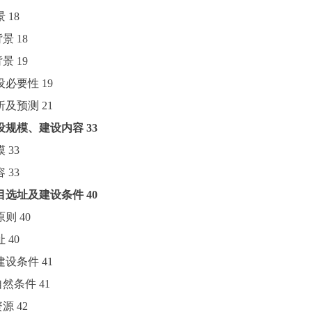
景
18
背景
18
背景
19
建设必要性
19
分析及预测
21
设规模、建设内容
33
模
33
容
33
目选址及建设条件
40
原则
40
址
40
目建设条件
41
址自然条件
41
资源
42