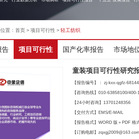
的位置：
首页
>
项目可行性
>
轻工纺织
报告
项目可行性
国产化率报告
市场地
童装项目可行性研究报
【报告编号】： zj-kxx-qgfz-68144
【咨询热线】010-63858100/400-1
【24小时咨询】13701248356
【交付方式】EMS/E-MAIL
【报告格式】WORD 版＋PDF 格
【订购电邮】zqxgj2009@163.co