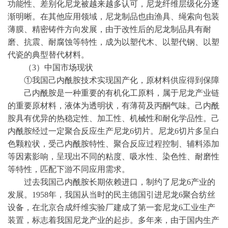
功能性、差别化尼龙被越来越多认可，尼龙纤维层级化分逐
渐明晰。在其他应用领域，尼龙制品也由渔具、绳索向包装
薄膜、精密铸件方向发展，由于改性后的尼龙制品具有耐
磨、抗震、耐腐蚀等特性，成为以塑代木、以塑代钢、以塑
代瓷的典型替代材料。
（
3）
中国市场现状
①我国己内酰胺技术实现国产化，原材料供应得到保障
己内酰胺是一种重要的有机化工原料，属于尼龙产业链
的重要原材料，液体为透明状，有薄荷及丙酮气味。己内酰
胺具有优异的热稳定性、加工性、机械性和耐化学品性。己
内酰胺经过一定聚合反应生产尼龙
6切片。尼龙6切片多呈白
色颗粒状，受己内酰胺特性、聚合反应过程控制、辅料添加
等因素影响，呈现出不同的粘度、吸水性、染色性、耐磨性
等特性，匹配下游不同应用需求。
过去我国己内酰胺长期依赖进口，制约了尼龙
6产业的
发展。1958年，我国从当时的民主德国引进尼龙6聚合纺丝
设备，在北京合成纤维实验厂建成了第一套尼龙6工业生产
装置，标志着我国尼龙产业的起步。多年来，由于国内生产