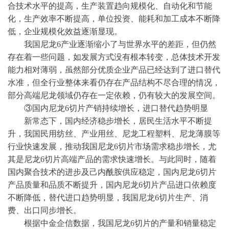
合技术水平的提高，生产装置趋向规模化、自动化和节能
化，生产效率不断提高，单位投资、能耗和加工成本不断降
低，企业规模化效益逐渐显现。
我国尼龙
6产业逐渐缩小了与世界水平的差距，但仍然
存在着一些问题，如发展方式没有根本转变，总体技术开发
能力相对薄弱，虽然部分优质企业产品已经达到了进口替代
水准，但全行业整体来看仍存在产品结构不尽合理的情况，
部分高端尼龙领域仍存在一定依赖，仍有较大的发展空间。
③国内尼龙6切片产销持续增长，进口替代趋势明显
新常态下，国内经济稳步增长，居民生活水平不断提
升，我国民用纺丝、产业用丝、尼龙工程塑料、尼龙薄膜等
行业快速发展，推动我国尼龙
6切片市场需求稳步增长，尤
其是尼龙6切片高端产品的需求快速增长。与此同时，随着
国内聚合技术的进步及己内酰胺供应稳定，国内尼龙6切片
产品质量和品质不断提升，国内尼龙6切片产品进口依赖度
不断降低，替代进口趋势明显，我国尼龙6切片生产、消
费、出口同步增长。
根据
中金企信数据
，我国尼龙
6切片的产量和销量稳定