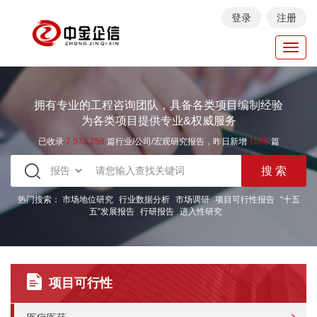
登录
注册
Toggl
navig
拥有专业的工程咨询团队，具备各类项目编制经验
为各类项目提供专业&权威服务
已收录
7.973.258
篇行业/公司/宏观研究报告，昨日新增
1088
篇
热门搜索：
市场地位研究
行业数据分析
市场调研
项目可行性报告
“十五
五”发展报告
行研报告
进入性研究
项目可行性