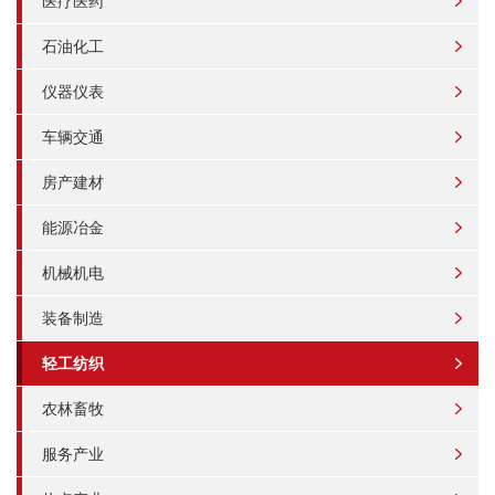
医疗医药
石油化工
仪器仪表
车辆交通
房产建材
能源冶金
机械机电
装备制造
轻工纺织
农林畜牧
服务产业