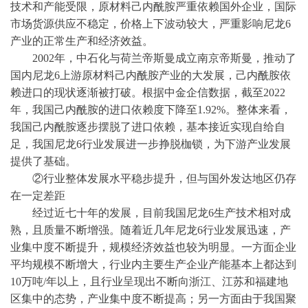
技术和产能受限，原材料己内酰胺严重依赖国外企业，国际
市场货源供应不稳定，价格上下波动较大，严重影响尼龙6
产业的正常生产和经济效益。
2002年，中石化与荷兰帝斯曼成立南京帝斯曼，推动了
国内尼龙6上游原材料己内酰胺产业的大发展，己内酰胺依
赖进口的现状逐渐被打破。根据
中金企信数据
，截至
2022
年，我国己内酰胺的进口依赖度下降至1.92%。整体来看，
我国己内酰胺逐步摆脱了进口依赖，基本接近实现自给自
足，我国尼龙6行业发展进一步挣脱枷锁，为下游产业发展
提供了基础。
②行业整体发展水平稳步提升，但与国外发达地区仍存
在一定差距
经过近七十年的发展，目前我国尼龙
6生产技术相对成
熟，且质量不断增强。随着近几年尼龙6行业发展迅速，产
业集中度不断提升，规模经济效益也较为明显。一方面企业
平均规模不断增大，行业内主要生产企业产能基本上都达到
10万吨/年以上，且行业呈现出不断向浙江、江苏和福建地
区集中的态势，产业集中度不断提高；另一方面由于我国聚