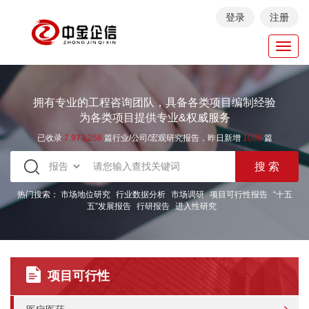
登录
注册
Toggl
navig
拥有专业的工程咨询团队，具备各类项目编制经验
为各类项目提供专业&权威服务
已收录
7.973.258
篇行业/公司/宏观研究报告，昨日新增
1088
篇
热门搜索：
市场地位研究
行业数据分析
市场调研
项目可行性报告
“十五
五”发展报告
行研报告
进入性研究
项目可行性