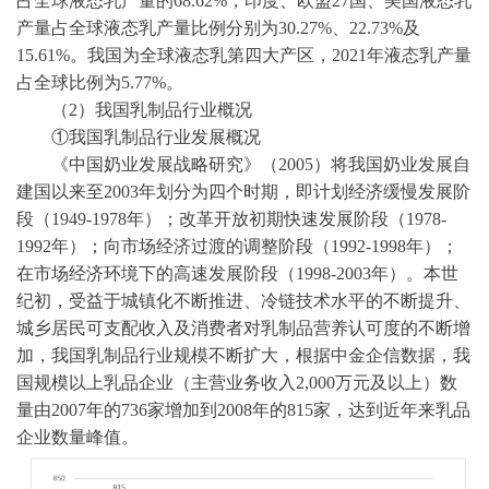
占全球液态乳产量的68.62%，印度、欧盟27国、美国液态乳
产量占全球液态乳产量比例分别为30.27%、22.73%及
15.61%。我国为全球液态乳第四大产区，2021年液态乳产量
占全球比例为5.77%。
（
2）
我国乳制品行业概况
①我国乳制品行业发展概况
《中国奶业发展战略研究》（
2005）将我国奶业发展自
建国以来至2003年划分为四个时期，即计划经济缓慢发展阶
段（1949-1978年）；改革开放初期快速发展阶段（1978-
1992年）；向市场经济过渡的调整阶段（1992-1998年）；
在市场经济环境下的高速发展阶段（1998-2003年）。本世
纪初，受益于城镇化不断推进、冷链技术水平的不断提升、
城乡居民可支配收入及消费者对乳制品营养认可度的不断增
加，我国乳制品行业规模不断扩大，根据
中金企信数据
，我
国规模以上乳品企业（主营业务收入
2,000万元及以上）数
量由2007年的736家增加到2008年的815家，达到近年来乳品
企业数量峰值。