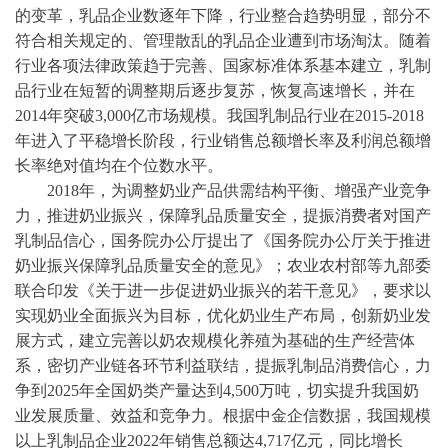
的变革，乳品企业数逐年下降，行业整合趋势明显，部分不
符合相关规定的、管理散乱的乳品企业遭到市场淘汰。随着
行业各项法律政策趋于完善、国家标准体系基本建立，乳制
品行业在短暂的调整期后逐步复苏，恢复高速增长，并在
2014年突破3,000亿市场规模。我国乳制品行业在2015-2018
年进入了平稳增长阶段，行业销售总额增长率及利润总额增
长率绝对值均在个位数水平。
2018年，为调整奶业产品供需结构平衡、增强产业竞争
力，推进奶业振兴，保障乳品质量安全，提振消费者对国产
乳制品信心，国务院办公厅提出了《国务院办公厅关于推进
奶业振兴保障乳品质量安全的意见》；农业农村部等九部委
联合印发《关于进一步促进奶业振兴的若干意见》，要求以
实现奶业全面振兴为目标，优化奶业生产布局，创新奶业发
展方式，建立完善以奶农规模化养殖为基础的生产经营体
系，密切产业链各环节利益联结，提振乳制品消费信心，力
争到2025年全国奶类产量达到4,500万吨，切实提升我国奶
业发展质量、效益和竞争力。根据
中金企信数据
，我国规模
以上乳制品企业
2022年销售总额达4,717亿元，同比增长