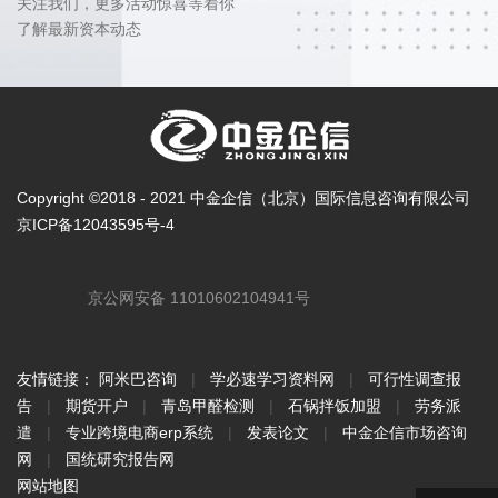
关注我们，更多活动惊喜等着你
了解最新资本动态
Copyright ©2018 - 2021 中金企信（北京）国际信息咨询有限公司
京ICP备12043595号-4
京公网安备 11010602104941号
友情链接：
阿米巴咨询
|
学必速学习资料网
|
可行性调查报
告
|
期货开户
|
青岛甲醛检测
|
石锅拌饭加盟
|
劳务派
遣
|
专业跨境电商erp系统
|
发表论文
|
中金企信市场咨询
网
|
国统研究报告网
网站地图