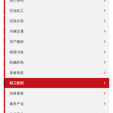
医疗医药
石油化工
仪器仪表
车辆交通
房产建材
能源冶金
机械机电
装备制造
轻工纺织
农林畜牧
服务产业