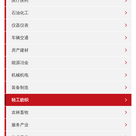
医疗医药
石油化工
仪器仪表
车辆交通
房产建材
能源冶金
机械机电
装备制造
轻工纺织
农林畜牧
服务产业