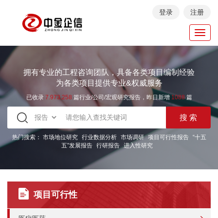
登录
注册
Toggl
navig
拥有专业的工程咨询团队，具备各类项目编制经验
为各类项目提供专业&权威服务
已收录
7.973.258
篇行业/公司/宏观研究报告，昨日新增
1088
篇
热门搜索：
市场地位研究
行业数据分析
市场调研
项目可行性报告
“十五
五”发展报告
行研报告
进入性研究
项目可行性