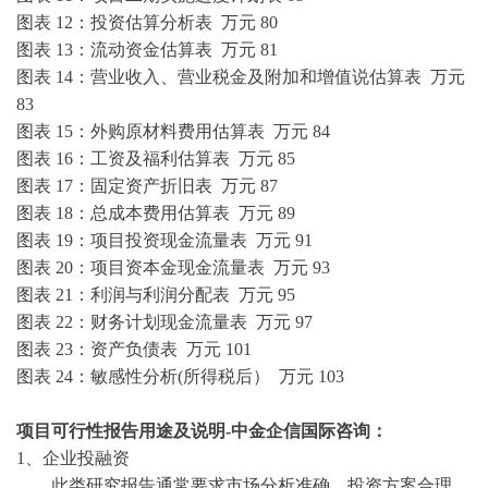
图表
12：投资估算分析表 万元
80
图表
13：流动资金估算表 万元
81
图表
14：营业收入、营业税金及附加和增值说估算表 万元
83
图表
15：外购原材料费用估算表 万元
84
图表
16：工资及福利估算表 万元
85
图表
17：固定资产折旧表 万元
87
图表
18：总成本费用估算表 万元
89
图表
19：项目投资现金流量表 万元
91
图表
20：项目资本金现金流量表 万元
93
图表
21：利润与利润分配表 万元
95
图表
22：财务计划现金流量表 万元
97
图表
23：资产负债表 万元
101
图表
24：敏感性分析(所得税后） 万元
103
项目可行性报告用途
及说明
-中金企信国际咨询：
1、企业投融资
此类研究报告通常要求市场分析准确、投资方案合理、