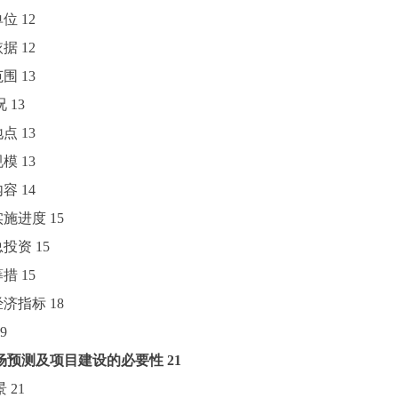
单位
12
依据
12
范围
13
况
13
地点
13
规模
13
内容
14
目实施进度
15
目总投资
15
筹措
15
术经济指标
18
9
场预测及项目建设的必要性
21
景
21