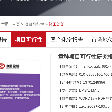
的位置：
首页
>
项目可行性
>
轻工纺织
报告
项目可行性
国产化率报告
市场地
童鞋项目可行性研究报
【报告编号】： zj-kxx-qgfz-68144
【咨询热线】010-63858100/400-1
【24小时咨询】13701248356
【交付方式】EMS/E-MAIL
【报告格式】WORD 版＋PDF 格
【订购电邮】zqxgj2009@163.co