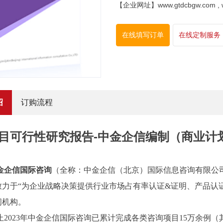
【企业网址】www.gtdcbgw.com , www
在线填写订单
在线定制服务
绍
订购流程
目可行性研究报告-中金企信编制（商业计
金企信国际咨询
（全称：中金企信（北京）国际信息咨询有限公
致力于“为企业战略决策提供行业
市场占有率
认证
&证明、产品认
问机构。
止2023年中金企信国际咨询已累计完成各类咨询项目15万余例（