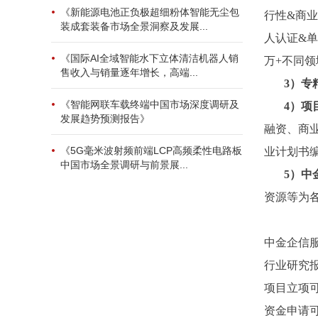
《新能源电池正负极超细粉体智能无尘包
行性&商业
装成套装备市场全景洞察及发展...
人认证&单
《国际AI全域智能水下立体清洁机器人销
万+不同
售收入与销量逐年增长，高端...
3
）专
《智能网联车载终端中国市场深度调研及
4
）项
发展趋势预测报告》
融资、商
《5G毫米波射频前端LCP高频柔性电路板
业计划书
中国市场全景调研与前景展...
5）中
资源等为
中金企信
行业研究
项目立项
资金申请