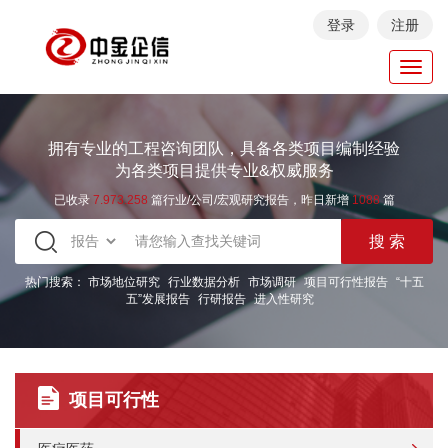
登录
注册
Toggl
navig
拥有专业的工程咨询团队，具备各类项目编制经验
为各类项目提供专业&权威服务
已收录
7.973.258
篇行业/公司/宏观研究报告，昨日新增
1088
篇
热门搜索：
市场地位研究
行业数据分析
市场调研
项目可行性报告
“十五
五”发展报告
行研报告
进入性研究
项目可行性