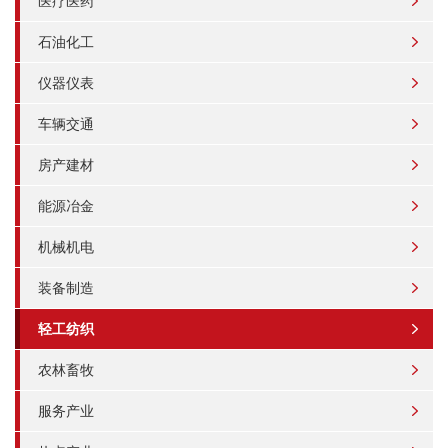
医疗医药
石油化工
仪器仪表
车辆交通
房产建材
能源冶金
机械机电
装备制造
轻工纺织
农林畜牧
服务产业