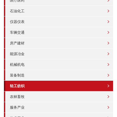
医疗医药
石油化工
仪器仪表
车辆交通
房产建材
能源冶金
机械机电
装备制造
轻工纺织
农林畜牧
服务产业