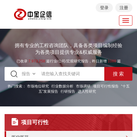
登录
注册
Toggl
navig
拥有专业的工程咨询团队，具备各类项目编制经验
为各类项目提供专业&权威服务
已收录
7.973.258
篇行业/公司/宏观研究报告，昨日新增
1088
篇
热门搜索：
市场地位研究
行业数据分析
市场调研
项目可行性报告
“十五
五”发展报告
行研报告
进入性研究
项目可行性