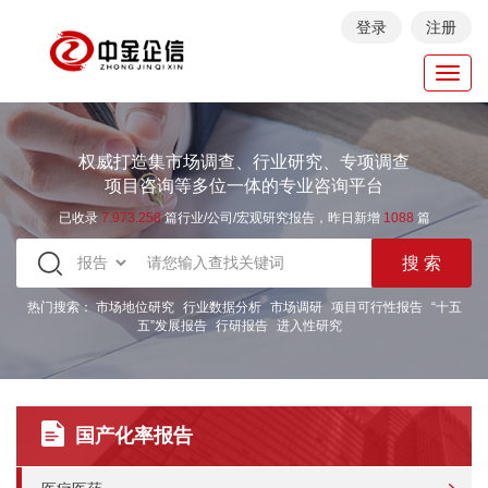
登录
注册
Toggl
navig
权威打造集市场调查、行业研究、专项调查
项目咨询等多位一体的专业咨询平台
已收录
7.973.258
篇行业/公司/宏观研究报告，昨日新增
1088
篇
热门搜索：
市场地位研究
行业数据分析
市场调研
项目可行性报告
“十五
五”发展报告
行研报告
进入性研究
国产化率报告