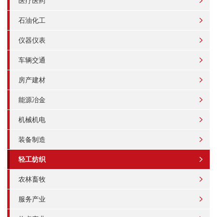
医疗医药
石油化工
仪器仪表
车辆交通
房产建材
能源冶金
机械机电
装备制造
轻工纺织
农林畜牧
服务产业