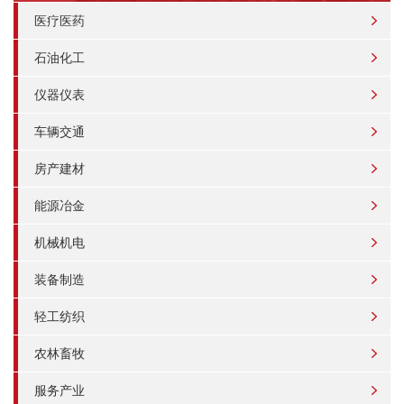
医疗医药
石油化工
仪器仪表
车辆交通
房产建材
能源冶金
机械机电
装备制造
轻工纺织
农林畜牧
服务产业