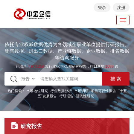
登录
注册
Toggl
navig
依托专业权威数据优势为各领域企事业单位提供行研报告、
销售数据、进出口数据、产业链数据、企业数据、排名数据
等咨询服务
已收录
7.973.258
篇行业/公司/宏观研究报告，昨日新增
1088
篇
热门搜索：
市场地位研究
行业数据分析
市场调研
项目可行性报告
“十五
五”发展报告
行研报告
进入性研究
研究报告