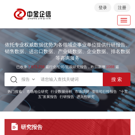
登录
注册
Toggl
navig
依托专业权威数据优势为各领域企事业单位提供行研报告、
销售数据、进出口数据、产业链数据、企业数据、排名数据
等咨询服务
已收录
7.973.258
篇行业/公司/宏观研究报告，昨日新增
1088
篇
热门搜索：
市场地位研究
行业数据分析
市场调研
项目可行性报告
“十五
五”发展报告
行研报告
进入性研究
研究报告