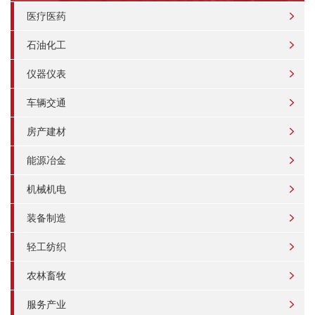
医疗医药
石油化工
仪器仪表
车辆交通
房产建材
能源冶金
机械机电
装备制造
轻工纺织
农林畜牧
服务产业