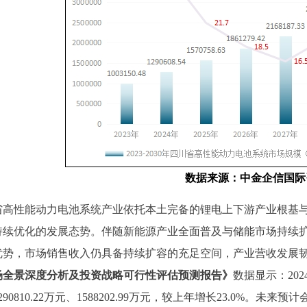
数据
来源
：中金企信国际
省高性能动力电池系统产业依托本土完备的锂电上下游产业根基
持续优化的发展态势
。
伴随新能源产业全面普及与储能市场持续
优势，市场销售收入仍具备持续扩容的充足空间，产业营收发展
场全景深度分析及投资战略可行性评估预测报告
》
数据显示：
202
290810.22
万元
、
1588202.99
万元，较上年增长
23.0%
。未来预计