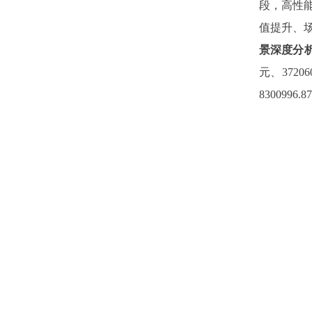
段，高性
值提升、
景深度分
元、372060
8300996.87