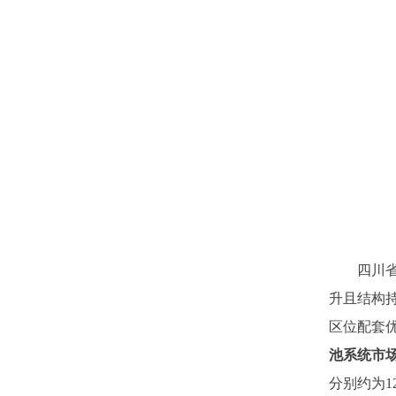
四川
升且结构
区位配套
池系统
市
分别
约为
1