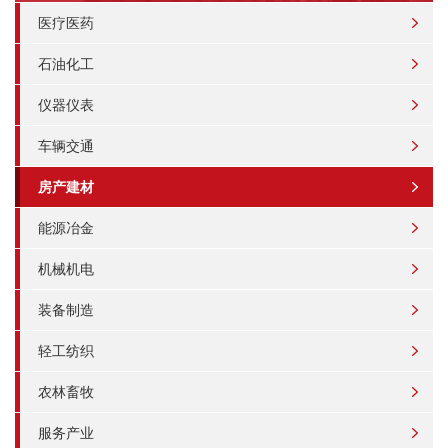
医疗医药
石油化工
仪器仪表
车辆交通
房产建材
能源冶金
机械机电
装备制造
轻工纺织
农林畜牧
服务产业