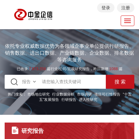
登录
注册
Toggl
navig
依托专业权威数据优势为各领域企事业单位提供行研报告、
销售数据、进出口数据、产业链数据、企业数据、排名数据
等咨询服务
已收录
7.973.258
篇行业/公司/宏观研究报告，昨日新增
1088
篇
热门搜索：
市场地位研究
行业数据分析
市场调研
项目可行性报告
“十五
五”发展报告
行研报告
进入性研究
研究报告