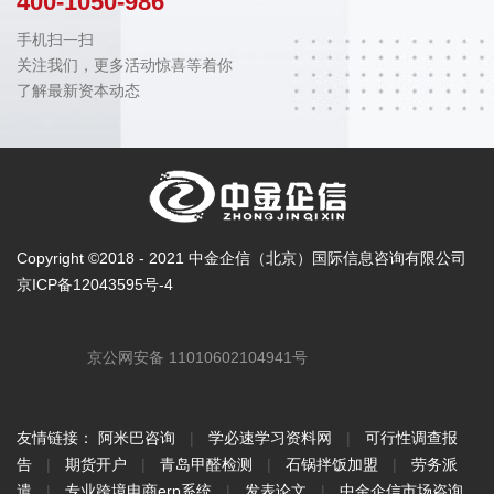
400-1050-986
手机扫一扫
关注我们，更多活动惊喜等着你
了解最新资本动态
Copyright ©2018 - 2021 中金企信（北京）国际信息咨询有限公司
京ICP备12043595号-4
京公网安备 11010602104941号
友情链接：
阿米巴咨询
|
学必速学习资料网
|
可行性调查报
告
|
期货开户
|
青岛甲醛检测
|
石锅拌饭加盟
|
劳务派
遣
|
专业跨境电商erp系统
|
发表论文
|
中金企信市场咨询