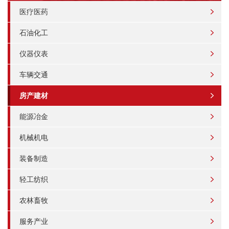
医疗医药
石油化工
仪器仪表
车辆交通
房产建材
能源冶金
机械机电
装备制造
轻工纺织
农林畜牧
服务产业