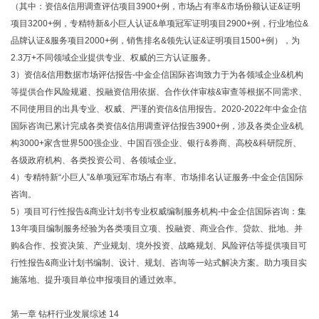
（其中：资信&信用调查评估项目3900+例，市场占有率&市场份额认证&证明
项目3200+例，专精特新&小巨人认证&单项冠军证明项目2900+例，行业地位&
品牌认证&服务项目2000+例，销售排名&领先认证&证明项目1500+例），为
2.3万+不同领域企业提供专业、权威的三方认证服务。
3）资信&信用数据市场评估报告-中金企信国际咨询致力于为各领域企业&机构
等提供合作风险规避、投融资信用依据、合作伙伴审核&审查等根据不同需求、
不同使用目的出具专业、权威、严谨的资信&信用报告。2020-2022年中金企信
国际咨询已累计完成各类资信&信用调查评估报告3900+例，涉及各类企业&机
构3000+家含世界500强企业、中国百强企业、银行&券商、高校&科研院所、
各级政府机构、各类投资公司、各领域企业。
4）专精特新“小巨人”&单项冠军市场占有率、市场排名认证服务-中金企信国际
咨询。
5）项目可行性报告&商业计划书专业权威编制服务机构-中金企信国际咨询：集
13年项目编制服务经验为各类项目立项、投融资、商业合作、贷款、批地、并
购&合作、投资决策、产业规划、境外投资、战略规划、风险评估等提供项目可
行性报告&商业计划书编制、设计、规划、咨询等一站式解决方案。助力项目实
施落地、提升项目单位申报项目的通过效率。
第一章 钻杆行业发展综述 14