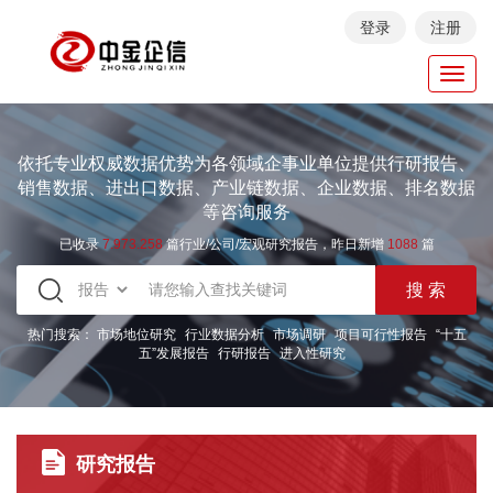
登录
注册
Toggl
navig
依托专业权威数据优势为各领域企事业单位提供行研报告、
销售数据、进出口数据、产业链数据、企业数据、排名数据
等咨询服务
已收录
7.973.258
篇行业/公司/宏观研究报告，昨日新增
1088
篇
热门搜索：
市场地位研究
行业数据分析
市场调研
项目可行性报告
“十五
五”发展报告
行研报告
进入性研究
研究报告