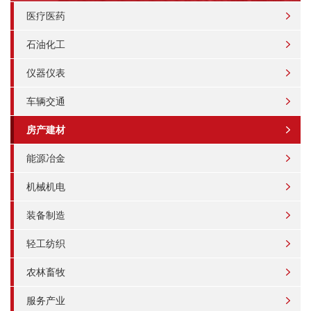
医疗医药
石油化工
仪器仪表
车辆交通
房产建材
能源冶金
机械机电
装备制造
轻工纺织
农林畜牧
服务产业