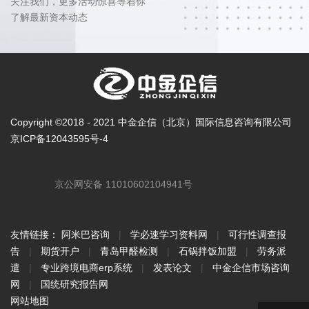
关注我们，更多活动惊喜等着你
了解最新资本动态
Copyright ©2018 - 2021 中金企信（北京）国际信息咨询有限公司
京ICP备12043595号-4
京公网安备 11010602104941号
友情链接：
阿米巴咨询
|
学必速学习资料网
|
可行性调查报
告
|
期货开户
|
青岛甲醛检测
|
石锅拌饭加盟
|
劳务派
遣
|
专业跨境电商erp系统
|
发表论文
|
中金企信市场咨询
网
|
国统研究报告网
网站地图