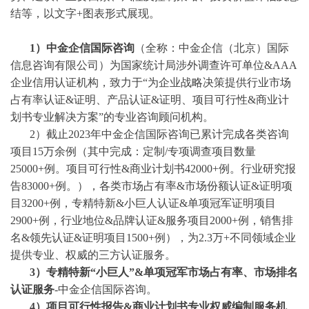
结等，以文字+图表形式展现。
1）中金企信国际咨询
（全称：中金企信（北京）国际
信息咨询有限公司）为国家统计局涉外调查许可单位
&AAA
企业信用认证机构，致力于“为企业战略决策提供行业
市场
占有率
认证
&证明、产品认证&证明、项目可行性&商业计
划书专业解决方案”的专业咨询顾问机构。
2）截止2023年中金企信国际咨询已累计完成各类咨询
项目15万余例（其中完成：
定制
/
专项调查项目数量
25000+例。项目可行性&商业计划书42000+例。行业研究报
告83000+例。），各类市场占有率&市场份额认证&证明项
目3200+例，专精特新&小巨人认证&单项冠军证明项目
2900+例，行业地位&品牌认证&服务项目2000+例，销售排
名&领先认证&证明项目1500+例），为2.3万+不同领域企业
提供专业、权威的三方认证服务。
3
）专精特新
“小巨人”&单项冠军市场占有率、市场排名
认证服务
-中金企信国际咨询。
4
）项目可行性报告
&商业计划书专业权威编制服务机