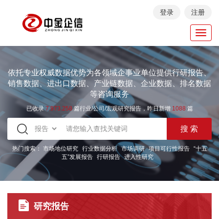
登录
注册
Toggl
navig
依托专业权威数据优势为各领域企事业单位提供行研报告、
销售数据、进出口数据、产业链数据、企业数据、排名数据
等咨询服务
已收录
7.973.258
篇行业/公司/宏观研究报告，昨日新增
1088
篇
热门搜索：
市场地位研究
行业数据分析
市场调研
项目可行性报告
“十五
五”发展报告
行研报告
进入性研究
研究报告