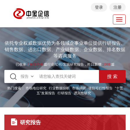
登录
注册
Toggl
navig
依托专业权威数据优势为各领域企事业单位提供行研报告、
销售数据、进出口数据、产业链数据、企业数据、排名数据
等咨询服务
已收录
7.973.258
篇行业/公司/宏观研究报告，昨日新增
1088
篇
热门搜索：
市场地位研究
行业数据分析
市场调研
项目可行性报告
“十五
五”发展报告
行研报告
进入性研究
研究报告