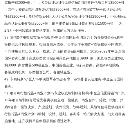
究报告83000+例。），各类认证及证明&资信&信用调查评估项目约13500+例
（其中：资信&信用调查评估项目3900+例，市场占有率&市场份额认证&证明
项目3200+例，专精特新&小巨人认证&单项冠军证明项目2900+例，行业地位&
品牌认证&服务项目2000+例，销售排名&领先认证&证明项目1500+例），为
2.3万+不同领域企业提供专业、权威的三方认证服务。
3）资信&信用数据市场评估报告-中金企信国际咨询致力于为各领域企业&机构
等提供合作风险规避、投融资信用依据、合作伙伴审核&审查等根据不同需求、
不同使用目的出具专业、权威、严谨的资信&信用报告。2020-2022年中金企信
国际咨询已累计完成各类资信&信用调查评估报告3900+例，涉及各类企业&机
构3000+家含世界500强企业、中国百强企业、银行&券商、高校&科研院所、
各级政府机构、各类投资公司、各领域企业。
4）专精特新“小巨人”&单项冠军市场占有率、市场排名认证服务-中金企信国际
咨询。
5）项目可行性报告&商业计划书专业权威编制服务机构-中金企信国际咨询：集
13年项目编制服务经验为各类项目立项、投融资、商业合作、贷款、批地、并
购&合作、投资决策、产业规划、境外投资、战略规划、风险评估等提供项目可
行性报告&商业计划书编制、设计、规划、咨询等一站式解决方案。助力项目实
施落地、提升项目单位申报项目的通过效率。