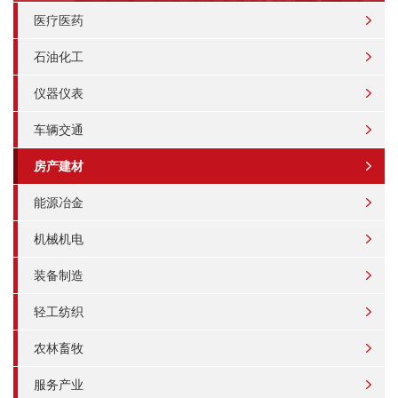
医疗医药
石油化工
仪器仪表
车辆交通
房产建材
能源冶金
机械机电
装备制造
轻工纺织
农林畜牧
服务产业