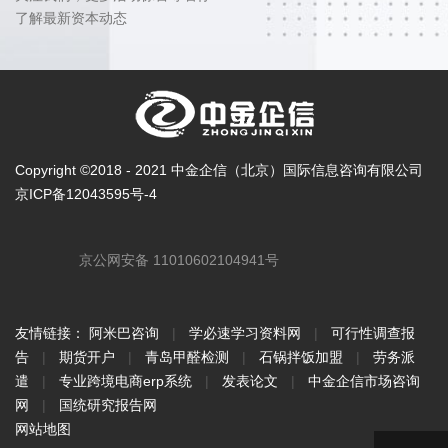
了解最新资本动态
Copyright ©2018 - 2021 中金企信（北京）国际信息咨询有限公司
京ICP备12043595号-4
京公网安备 11010602104941号
友情链接：
阿米巴咨询
|
学必速学习资料网
|
可行性调查报
告
|
期货开户
|
青岛甲醛检测
|
石锅拌饭加盟
|
劳务派
遣
|
专业跨境电商erp系统
|
发表论文
|
中金企信市场咨询
网
|
国统研究报告网
网站地图