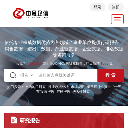
登录
注册
Toggl
navig
依托专业权威数据优势为各领域企事业单位提供行研报告、
销售数据、进出口数据、产业链数据、企业数据、排名数据
等咨询服务
已收录
7.973.258
篇行业/公司/宏观研究报告，昨日新增
1088
篇
热门搜索：
市场地位研究
行业数据分析
市场调研
项目可行性报告
“十五
五”发展报告
行研报告
进入性研究
研究报告