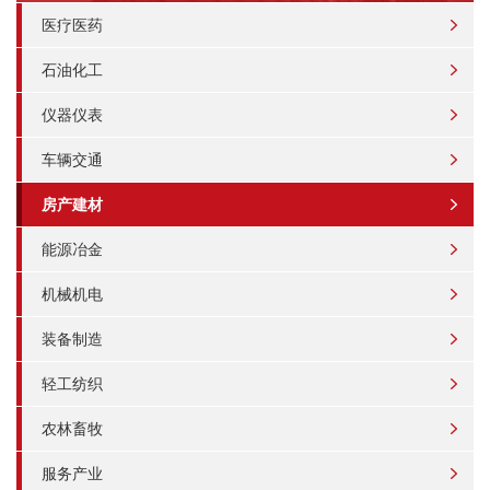
医疗医药
石油化工
仪器仪表
车辆交通
房产建材
能源冶金
机械机电
装备制造
轻工纺织
农林畜牧
服务产业