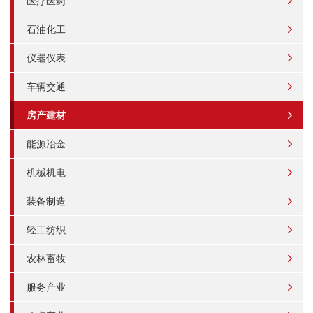
医疗医药
石油化工
仪器仪表
车辆交通
房产建材
能源冶金
机械机电
装备制造
轻工纺织
农林畜牧
服务产业