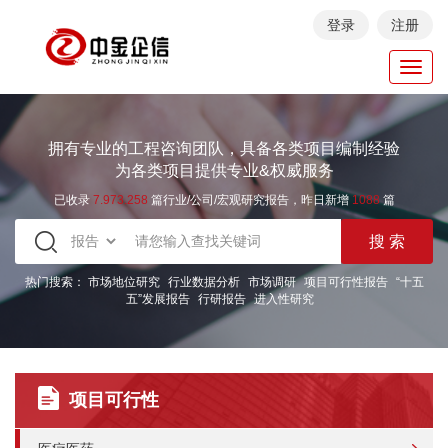
登录
注册
Toggl
navig
拥有专业的工程咨询团队，具备各类项目编制经验
为各类项目提供专业&权威服务
已收录
7.973.258
篇行业/公司/宏观研究报告，昨日新增
1088
篇
热门搜索：
市场地位研究
行业数据分析
市场调研
项目可行性报告
“十五
五”发展报告
行研报告
进入性研究
项目可行性