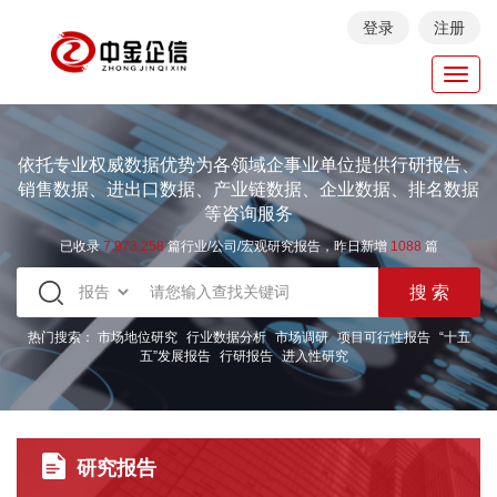
登录
注册
Toggl
navig
依托专业权威数据优势为各领域企事业单位提供行研报告、
销售数据、进出口数据、产业链数据、企业数据、排名数据
等咨询服务
已收录
7.973.258
篇行业/公司/宏观研究报告，昨日新增
1088
篇
热门搜索：
市场地位研究
行业数据分析
市场调研
项目可行性报告
“十五
五”发展报告
行研报告
进入性研究
研究报告