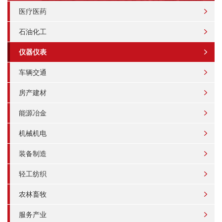
医疗医药
石油化工
仪器仪表
车辆交通
房产建材
能源冶金
机械机电
装备制造
轻工纺织
农林畜牧
服务产业