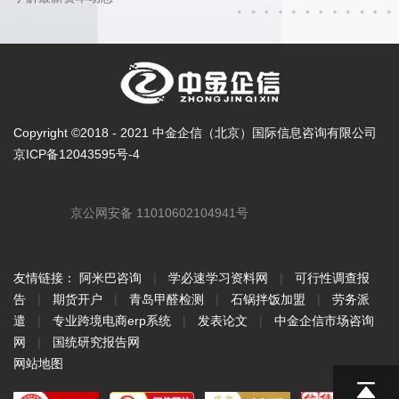
Copyright ©2018 - 2021 中金企信（北京）国际信息咨询有限公司
京ICP备12043595号-4
京公网安备 11010602104941号
友情链接：
阿米巴咨询
|
学必速学习资料网
|
可行性调查报
告
|
期货开户
|
青岛甲醛检测
|
石锅拌饭加盟
|
劳务派
遣
|
专业跨境电商erp系统
|
发表论文
|
中金企信市场咨询
网
|
国统研究报告网
网站地图