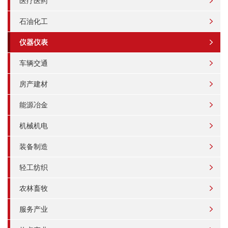
医疗医药
石油化工
仪器仪表
车辆交通
房产建材
能源冶金
机械机电
装备制造
轻工纺织
农林畜牧
服务产业