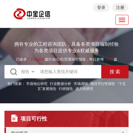
登录
注册
Toggl
navig
拥有专业的工程咨询团队，具备各类项目编制经验
为各类项目提供专业&权威服务
已收录
7.973.258
篇行业/公司/宏观研究报告，昨日新增
1088
篇
热门搜索：
市场地位研究
行业数据分析
市场调研
项目可行性报告
“十五
五”发展报告
行研报告
进入性研究
项目可行性