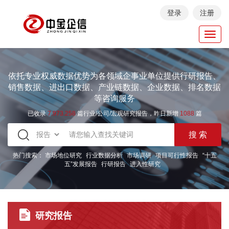
登录
注册
Toggl
navig
依托专业权威数据优势为各领域企事业单位提供行研报告、
销售数据、进出口数据、产业链数据、企业数据、排名数据
等咨询服务
已收录
7.973.258
篇行业/公司/宏观研究报告，昨日新增
1088
篇
热门搜索：
市场地位研究
行业数据分析
市场调研
项目可行性报告
“十五
五”发展报告
行研报告
进入性研究
研究报告