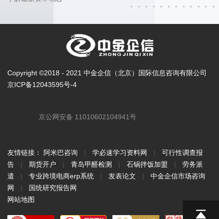
Copyright ©2018 - 2021 中金企信（北京）国际信息咨询有限公司
京ICP备12043595号-4
京公网安备 11010602104941号
友情链接：
阿米巴咨询
|
学必速学习资料网
|
可行性调查报
告
|
期货开户
|
青岛甲醛检测
|
石锅拌饭加盟
|
劳务派
遣
|
专业跨境电商erp系统
|
发表论文
|
中金企信市场咨询
网
|
国统研究报告网
网站地图