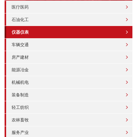
医疗医药
石油化工
仪器仪表
车辆交通
房产建材
能源冶金
机械机电
装备制造
轻工纺织
农林畜牧
服务产业