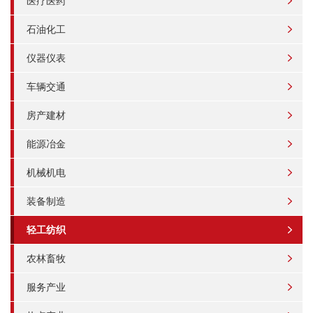
医疗医药
石油化工
仪器仪表
车辆交通
房产建材
能源冶金
机械机电
装备制造
轻工纺织
农林畜牧
服务产业