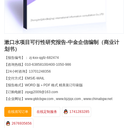
漱口水项目可行性研究报告-中金企信编制（商业计
划书）
【报告编号】： zj-kxx-qgfz-682474
【咨询热线】010-63858100/400-1050-986
【24小时咨询】13701248356
【交付方式】EMS/E-MAIL
【报告格式】WORD 版＋PDF 格式 精美装订印刷版
【订购电邮】zqxgj2009@163.com
【企业网址】www.gtdcbgw.com , www.bjzjqx.com , www.chinabgw.net
在线填写订单
在线定制服务
1741283285
2676935656