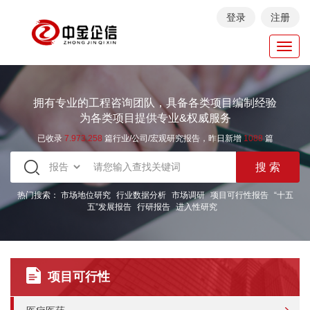
登录
注册
Toggl
navig
拥有专业的工程咨询团队，具备各类项目编制经验
为各类项目提供专业&权威服务
已收录
7.973.258
篇行业/公司/宏观研究报告，昨日新增
1088
篇
热门搜索：
市场地位研究
行业数据分析
市场调研
项目可行性报告
“十五
五”发展报告
行研报告
进入性研究
项目可行性