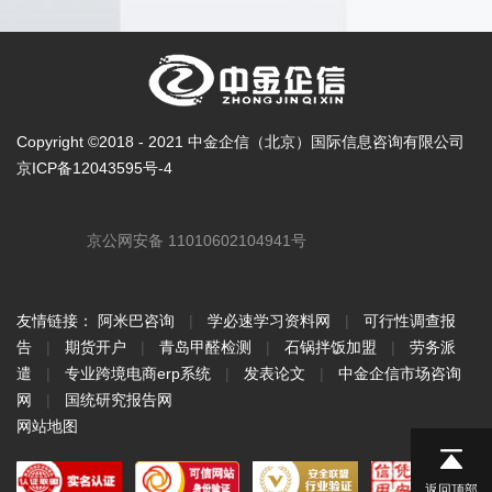
Copyright ©2018 - 2021 中金企信（北京）国际信息咨询有限公司
京ICP备12043595号-4
京公网安备 11010602104941号
友情链接：
阿米巴咨询
|
学必速学习资料网
|
可行性调查报
告
|
期货开户
|
青岛甲醛检测
|
石锅拌饭加盟
|
劳务派
遣
|
专业跨境电商erp系统
|
发表论文
|
中金企信市场咨询
网
|
国统研究报告网
网站地图
返回顶部