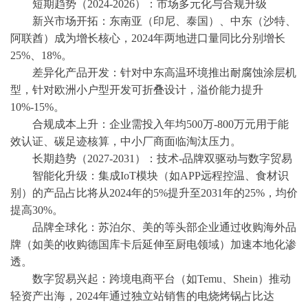
短期趋势（
2024-2026）：市场多元化与合规升级
新兴市场开拓：东南亚（印尼、泰国）、中东（沙特、
阿联酋）成为增长核心，
2024年两地进口量同比分别增长
25%、18%。
差异化产品开发：针对中东高温环境推出耐腐蚀涂层机
型，针对欧洲小户型开发可折叠设计，溢价能力提升
10%-15%。
合规成本上升：企业需投入年均
500万-800万元用于能
效认证、碳足迹核算，中小厂商面临淘汰压力。
长期趋势（
2027-2031）：技术-品牌双驱动与数字贸易
智能化升级：集成
IoT模块（如APP远程控温、食材识
别）的产品占比将从2024年的5%提升至2031年的25%，均价
提高30%。
品牌全球化：苏泊尔、美的等头部企业通过收购海外品
牌（如美的收购德国库卡后延伸至厨电领域）加速本地化渗
透。
数字贸易兴起：跨境电商平台（如
Temu、Shein）推动
轻资产出海，2024年通过独立站销售的电烧烤锅占比达