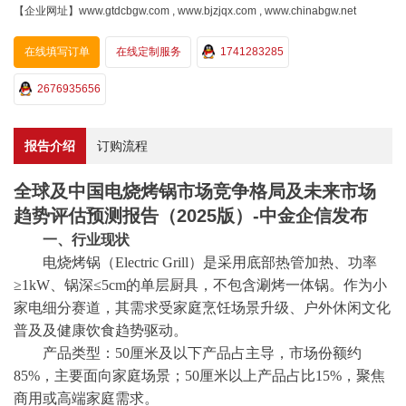
【企业网址】www.gtdcbgw.com , www.bjzjqx.com , www.chinabgw.net
在线填写订单
在线定制服务
1741283285
2676935656
报告介绍
订购流程
全球及中国电烧烤锅市场竞争格局及未来市场
趋势评估预测报告（2025版）-中金企信发布
一、行业现状
电烧烤锅（
Electric
Grill）是采用底部热管加热、功率
≥1kW、锅深≤5cm的单层厨具，不包含涮烤一体锅。作为小
家电细分赛道，其需求受家庭烹饪场景升级、户外休闲文化
普及及健康饮食趋势驱动。
产品类型：
50厘米及以下产品占主导，市场份额约
85%，主要面向家庭场景；50厘米以上产品占比15%，聚焦
商用或高端家庭需求。