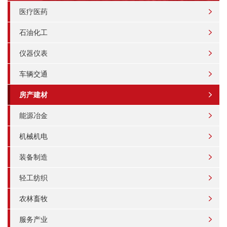
医疗医药
石油化工
仪器仪表
车辆交通
房产建材
能源冶金
机械机电
装备制造
轻工纺织
农林畜牧
服务产业