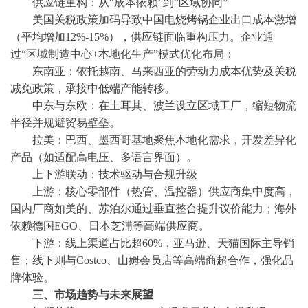
供应链重构：从
“成本依赖”到“区域协同”
美国关税政策加码导致中国电烧烤锅企业出口成本激增
（平均增加
12%-15%），供应链面临重构压力。企业通
过“区域制造中心+本地化生产”模式优化布局：
东南亚：依托越南、马来西亚的劳动力成本优势及关税
减免政策，承接中低端产能转移。
中东与东欧：在土耳其、波兰设立区域工厂，缩短物流
半径并规避贸易壁垒。
拉美：巴西、墨西哥基地聚焦本地化需求，开发差异化
产品（如适配高电压、多语言界面）。
上下游联动：技术驱动与合规升级
上游：核心零部件（热管、温控器）供应商集中度高，
国内厂商如美的、苏泊尔通过垂直整合提升议价能力；海外
依赖德国
EGO、日本芝浦等高端供应商。
下游：线上渠道占比超
60%，亚马逊、天猫国际主导销
售；线下则与Costco、山姆会员店等高端商超合作，强化品
牌体验。
三、
市场趋势与未来展望