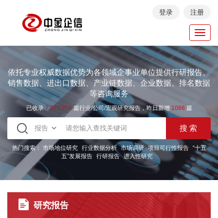
登录
注册
Toggl
navig
依托专业权威数据优势为各领域企事业单位提供行研报告、
销售数据、进出口数据、产业链数据、企业数据、排名数据
等咨询服务
已收录
7.973.258
篇行业/公司/宏观研究报告，昨日新增
1088
篇
热门搜索：
市场地位研究
行业数据分析
市场调研
项目可行性报告
“十五
五”发展报告
行研报告
进入性研究
研究报告