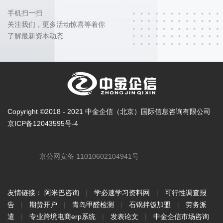
手机扫一扫
关注我们，更多活动惊喜等着你
了解最新资本动态
Copyright ©2018 - 2021 中金企信（北京）国际信息咨询有限公司
京ICP备12043595号-4
京公网安备 11010602104941号
友情链接：
阿米巴咨询
|
学必速学习资料网
|
可行性调查报
告
|
期货开户
|
青岛甲醛检测
|
石锅拌饭加盟
|
劳务派
遣
|
专业跨境电商erp系统
|
发表论文
|
中金企信市场咨询