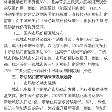
标准推动使用率升至83%。差异背后是政策力度与消费观念
的双重作用。例如，德国通过《能源节约条例》（EnEV）
强制要求新建建筑达到近零能耗标准，直接拉动断桥铝门窗
需求；而中国虽出台《绿色建筑评价标准》，但执行力度与
激励措施仍有提升空间。
（二）国内市场份额区域分布
一线城市凭借经济优势与消费升级，占据
40%市场份
额，成为行业增长引擎。以北京为例，2024年高端住宅项目
中断桥铝门窗配置率达92%，远高于二线城市的65%。二线
城市则依托城市化进程加速，市场份额快速提升。例如，成
都、杭州等新一线城市近三年断桥铝门窗需求年均增长
25%，主要受益于保障性住房建设与旧改项目推进。
三、断桥铝门窗市场未来
发展趋势
（一）市场增长动力强劲
城市化率提升与房地产市场稳定发展，为行业提供基本
盘支撑。据
中金企信
数据，
2025年中国城镇化率将达68%，
新增城镇人口超1亿，带动住房需求持续增长。同时，绿色
建筑与智能家居的兴起，为行业开辟新赛道。例如，智能门