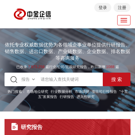
登录
注册
Toggl
navig
依托专业权威数据优势为各领域企事业单位提供行研报告、
销售数据、进出口数据、产业链数据、企业数据、排名数据
等咨询服务
已收录
7.973.258
篇行业/公司/宏观研究报告，昨日新增
1088
篇
热门搜索：
市场地位研究
行业数据分析
市场调研
项目可行性报告
“十五
五”发展报告
行研报告
进入性研究
研究报告