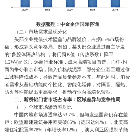
数据整理：中金企信国际咨询
（二）市场需求呈现分化
头部企业凭借技术壁垒与品牌溢价，占据
65%市场份
额，形成寡头竞争格局。例如，某头部企业通过自主研发
的“多腔体隔热结构”，将门窗K值（传热系数）降至
1.2W/(㎡·K)，远超行业标准，成为高端项目首选。而中小厂
商为争夺剩余市场，陷入价格战泥潭，部分企业甚至通过偷
工减料降低成本，导致产品质量参差不齐。与此同时，消费
者需求从基础功能向个性化、智能化延伸，对隔音、隔热、
防火等性能提出更高要求，推动行业向高端化转型。
二、断桥铝门窗市场占有率：区域差异与竞争格局
（一）全球市场渗透率对比
中国内地市场渗透率达
53.7%，但与发达国家仍存在差
距：欧盟新建建筑采用率突破85%（德国达91%），北美高
端住宅配置率78%（年增长率12%），澳大利亚因强制节能