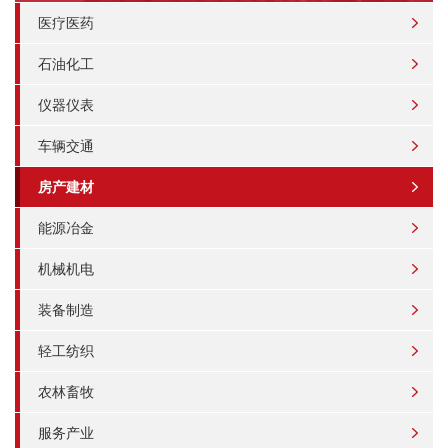
医疗医药
石油化工
仪器仪表
车辆交通
房产建材
能源冶金
机械机电
装备制造
轻工纺织
农林畜牧
服务产业