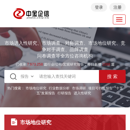
登录
注册
Toggl
navig
市场进入性研究、市场调查、对标调查、市场地位研究、竞
争对手调查、品牌调查
问卷调查等全方位咨询机构
已收录
7.973.258
篇行业/公司/宏观研究报告，昨日新增
1088
篇
热门搜索：
市场地位研究
行业数据分析
市场调研
项目可行性报告
“十五
五”发展报告
行研报告
进入性研究
市场地位研究