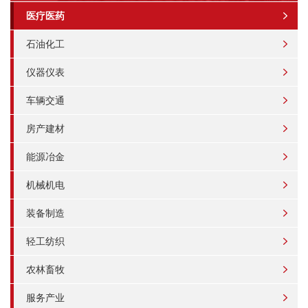
医疗医药
石油化工
仪器仪表
车辆交通
房产建材
能源冶金
机械机电
装备制造
轻工纺织
农林畜牧
服务产业