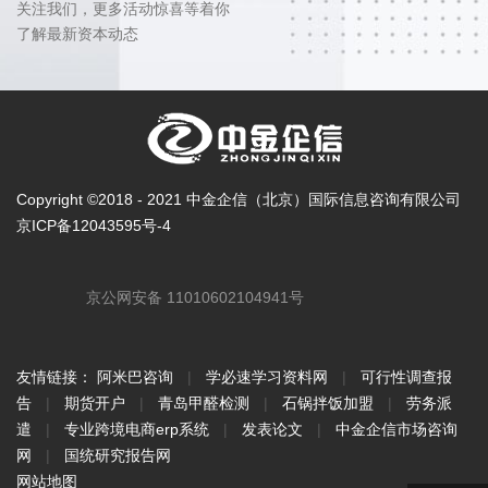
关注我们，更多活动惊喜等着你
了解最新资本动态
Copyright ©2018 - 2021 中金企信（北京）国际信息咨询有限公司
京ICP备12043595号-4
京公网安备 11010602104941号
友情链接：
阿米巴咨询
|
学必速学习资料网
|
可行性调查报
告
|
期货开户
|
青岛甲醛检测
|
石锅拌饭加盟
|
劳务派
遣
|
专业跨境电商erp系统
|
发表论文
|
中金企信市场咨询
网
|
国统研究报告网
网站地图