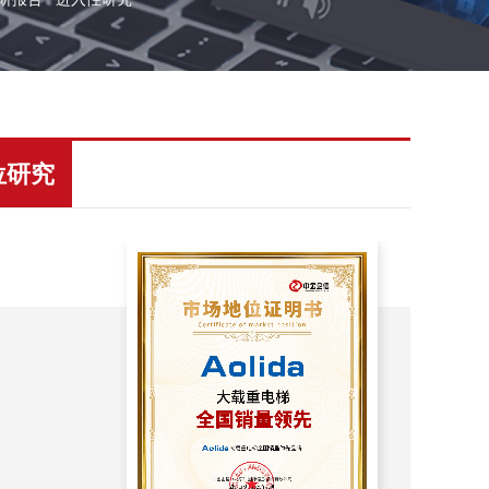
位研究
市
值