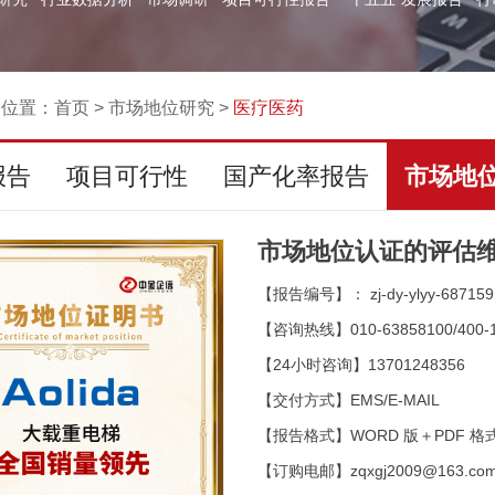
的位置：
首页
>
市场地位研究
>
医疗医药
报告
项目可行性
国产化率报告
市场地
市场地位认证的评估
【报告编号】： zj-dy-ylyy-687159
【咨询热线】010-63858100/400-1
【24小时咨询】13701248356
【交付方式】EMS/E-MAIL
【报告格式】WORD 版＋PDF 格
【订购电邮】zqxgj2009@163.co