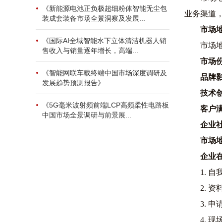
《新能源电池正负极超细粉体智能无尘包
业务渠道
装成套装备市场全景洞察及发展...
市场
《国际AI全域智能水下立体清洁机器人销
市场
售收入与销量逐年增长，高端...
市场
《智能网联车载终端中国市场深度调研及
品牌
发展趋势预测报告》
技术
《5G毫米波射频前端LCP高频柔性电路板
客户
中国市场全景调研与前景展...
企业
市场
企业
1. 
2. 
3. 
4. 