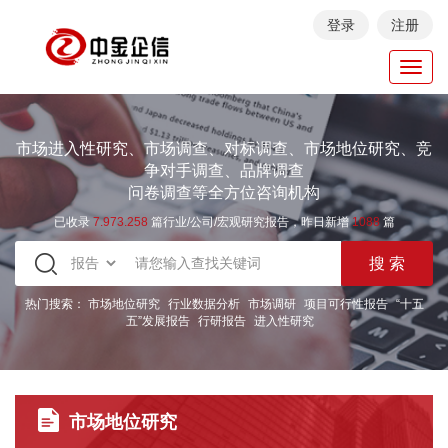
登录
注册
Toggl
navig
市场进入性研究、市场调查、对标调查、市场地位研究、竞
争对手调查、品牌调查
问卷调查等全方位咨询机构
已收录
7.973.258
篇行业/公司/宏观研究报告，昨日新增
1088
篇
热门搜索：
市场地位研究
行业数据分析
市场调研
项目可行性报告
“十五
五”发展报告
行研报告
进入性研究
市场地位研究