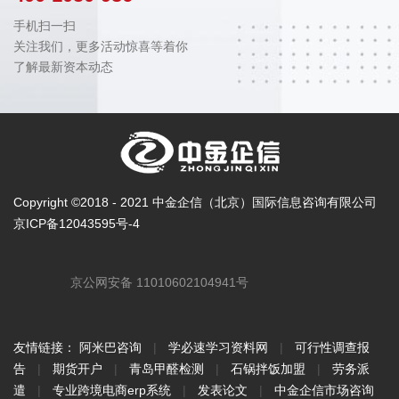
手机扫一扫
关注我们，更多活动惊喜等着你
了解最新资本动态
Copyright ©2018 - 2021 中金企信（北京）国际信息咨询有限公司
京ICP备12043595号-4
京公网安备 11010602104941号
友情链接：
阿米巴咨询
|
学必速学习资料网
|
可行性调查报
告
|
期货开户
|
青岛甲醛检测
|
石锅拌饭加盟
|
劳务派
遣
|
专业跨境电商erp系统
|
发表论文
|
中金企信市场咨询