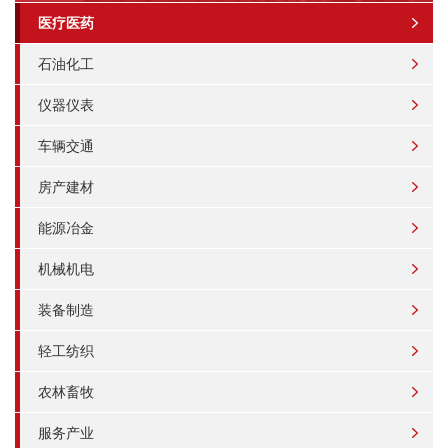
医疗医药
石油化工
仪器仪表
车辆交通
房产建材
能源冶金
机械机电
装备制造
轻工纺织
农林畜牧
服务产业