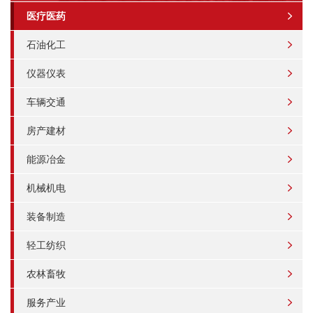
医疗医药
石油化工
仪器仪表
车辆交通
房产建材
能源冶金
机械机电
装备制造
轻工纺织
农林畜牧
服务产业