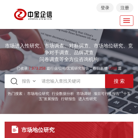
登录
注册
Toggl
navig
市场进入性研究、市场调查、对标调查、市场地位研究、竞
争对手调查、品牌调查
问卷调查等全方位咨询机构
已收录
7.973.258
篇行业/公司/宏观研究报告，昨日新增
1088
篇
热门搜索：
市场地位研究
行业数据分析
市场调研
项目可行性报告
“十五
五”发展报告
行研报告
进入性研究
市场地位研究