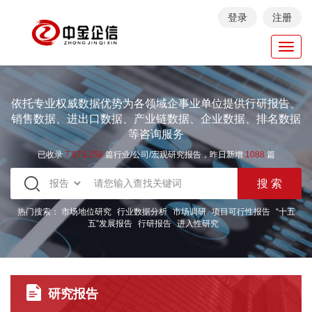
登录
注册
Toggl
navig
依托专业权威数据优势为各领域企事业单位提供行研报告、
销售数据、进出口数据、产业链数据、企业数据、排名数据
等咨询服务
已收录
7.973.258
篇行业/公司/宏观研究报告，昨日新增
1088
篇
热门搜索：
市场地位研究
行业数据分析
市场调研
项目可行性报告
“十五
五”发展报告
行研报告
进入性研究
研究报告