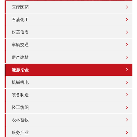
医疗医药
石油化工
仪器仪表
车辆交通
房产建材
能源冶金
机械机电
装备制造
轻工纺织
农林畜牧
服务产业