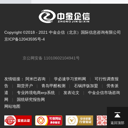
Copyright ©2018 - 2021 中金企信（北京）国际信息咨询有限公司
京ICP备12043595号-4
京公网安备 11010602104941号
友情链接：
阿米巴咨询
|
学必速学习资料网
|
可行性调查报
告
|
期货开户
|
青岛甲醛检测
|
石锅拌饭加盟
|
劳务派
遣
|
专业跨境电商erp系统
|
发表论文
|
中金企信市场咨询
网
|
国统研究报告网
网站地图
返回顶部