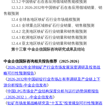
12.3.2 中国
铁矿石
在各应用领域销售规模预测
12.3.2.1
2026-2032
年中国
铁矿石
在各应用领域销量、销
售额预测
12.4 全球各地区
铁矿石
行业市场规模预测
12.4.1 全球重点区域
铁矿石
行业销量、销售额预测
12.4.2 北美地区
铁矿石
行业销量和销售额预测
12.4.3 欧洲地区
铁矿石
行业销量和销售额预测
12.4.4 亚太地区
铁矿石
行业销量和销售额预测
第十三章
中金企信国际咨询研究成果及结论
中金企信国际咨询相关报告推荐（
2025-2026）
《
2026-2032年全球钼矿产行业市场发展深度调研及投资战
略可行性预测报告
》
《
2026-2032年中国硅锭行业市场占有率调研及产业链上下
游分析报告-中金企信发布
》
《
中国
LPG市场全产业结构深度分析与运行趋势洞察报告
（2026-2032 ）-中金企信发布
》
《
钍矿市场发展战略研究及
“十五五”投资规划可行性预测咨