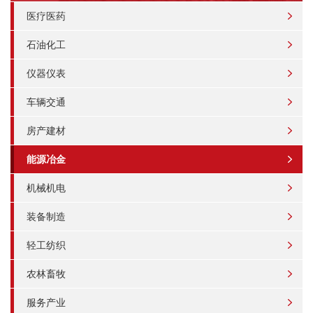
医疗医药
石油化工
仪器仪表
车辆交通
房产建材
能源冶金
机械机电
装备制造
轻工纺织
农林畜牧
服务产业