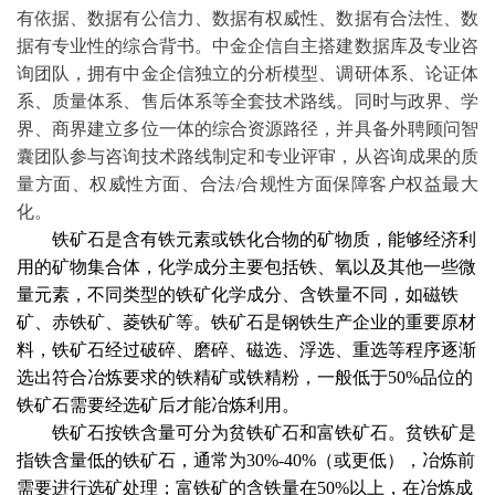
有依据、数据有公信力、数据有权威性、数据有合法性、数
据有专业性的综合背书。中金企信自主搭建数据库及专业咨
询团队，拥有中金企信独立的分析模型、调研体系、论证体
系、质量体系、售后体系等全套技术路线。同时与政界、学
界、商界建立多位一体的综合资源路径，并具备外聘顾问智
囊团队参与咨询技术路线制定和专业评审，从咨询成果的质
量方面、权威性方面、合法/合规性方面保障客户权益最大
化。
铁矿石是含有铁元素或铁化合物的矿物质，能够经济利
用的矿物集合体，化学成分主要包括铁、氧以及其他一些微
量元素，不同类型的铁矿化学成分、含铁量不同，如磁铁
矿、赤铁矿、菱铁矿等。铁矿石是钢铁生产企业的重要原材
料，铁矿石经过破碎、磨碎、磁选、浮选、重选等程序逐渐
选出符合冶炼要求的铁精矿或铁精粉，一般低于
50%品位的
铁矿石需要经选矿后才能冶炼利用。
铁矿石按铁含量可分为贫铁矿石和富铁矿石。贫铁矿是
指铁含量低的铁矿石，通常为
30%-40%（或更低），冶炼前
需要进行选矿处理；富铁矿的含铁量在50%以上，在冶炼成