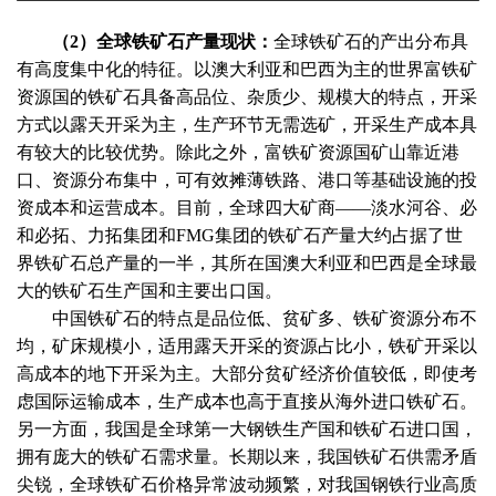
（
2）全球铁矿石产量现状：
全球铁矿石的产出分布具
有高度集中化的特征。以澳大利亚和巴西为主的世界富铁矿
资源国的铁矿石具备高品位、杂质少、规模大的特点，开采
方式以露天开采为主，生产环节无需选矿，开采生产成本具
有较大的比较优势。除此之外，富铁矿资源国矿山靠近港
口、资源分布集中，可有效摊薄铁路、港口等基础设施的投
资成本和运营成本。目前，全球四大矿商
——淡水河谷、必
和必拓、力拓集团和FMG集团的铁矿石产量大约占据了世
界铁矿石总产量的一半，其所在国澳大利亚和巴西是全球最
大的铁矿石生产国和主要出口国。
中国铁矿石的特点是品位低、贫矿多、铁矿资源分布不
均，矿床规模小，适用露天开采的资源占比小，铁矿开采以
高成本的地下开采为主。大部分贫矿经济价值较低，即使考
虑国际运输成本，生产成本也高于直接从海外进口铁矿石。
另一方面，我国是全球第一大钢铁生产国和铁矿石进口国，
拥有庞大的铁矿石需求量。长期以来，我国铁矿石供需矛盾
尖锐，全球铁矿石价格异常波动频繁，对我国钢铁行业高质