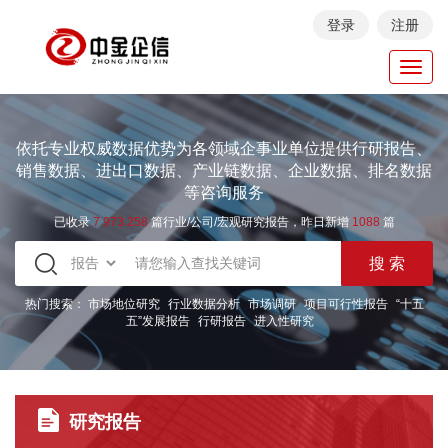
登录
注册
Toggl
navig
依托专业权威数据优势为各领域企事业单位提供行研报告、
销售数据、进出口数据、产业链数据、企业数据、排名数据
等咨询服务
已收录
7.973.258
篇行业/公司/宏观研究报告，昨日新增
1088
篇
热门搜索：
市场地位研究
行业数据分析
市场调研
项目可行性报告
“十五
五”发展报告
行研报告
进入性研究
研究报告